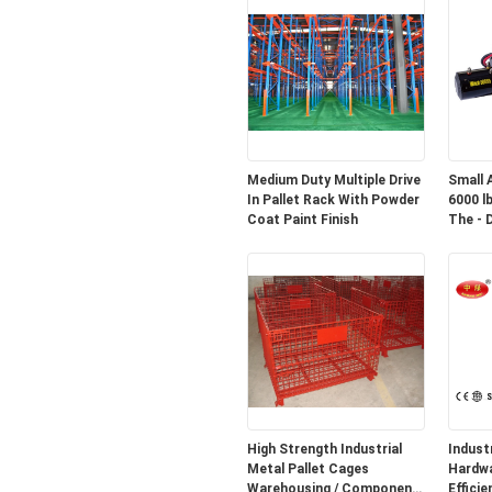
Medium Duty Multiple Drive
Small 
In Pallet Rack With Powder
6000 l
Coat Paint Finish
The - 
High Strength Industrial
Indust
Metal Pallet Cages
Hardware R2
Warehousing / Component
Efficie