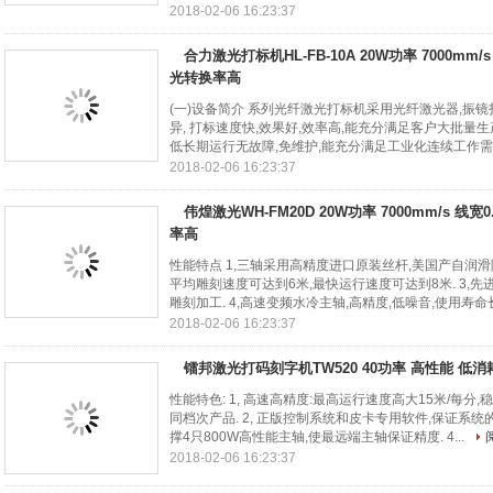
2018-02-06 16:23:37
合力激光打标机HL-FB-10A 20W功率 7000mm/s
光转换率高
(一)设备简介 系列光纤激光打标机采用光纤激光器,振镜
异, 打标速度快,效果好,效率高,能充分满足客户大批量生
低长期运行无故障,免维护,能充分满足工业化连续工作需求. 
2018-02-06 16:23:37
伟煌激光WH-FM20D 20W功率 7000mm/s 线宽
率高
性能特点 1,三轴采用高精度进口原装丝杆,美国产自润滑
平均雕刻速度可达到6米,最快运行速度可达到8米. 3,先
雕刻加工. 4,高速变频水冷主轴,高精度,低噪音,使用寿命长. 
2018-02-06 16:23:37
镭邦激光打码刻字机TW520 40功率 高性能 低消
性能特色: 1, 高速高精度:最高运行速度高大15米/每分
同档次产品. 2, 正版控制系统和皮卡专用软件,保证系统的
撑4只800W高性能主轴,使最远端主轴保证精度. 4...
2018-02-06 16:23:37