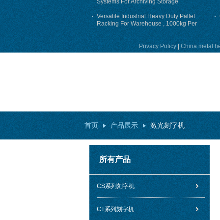
Systems For Archiving Storage
Versatile Industrial Heavy Duty Pallet
Racking For Warehouse , 1000kg Per
Layer
Privacy Policy
|
China metal he
首页
产品展示
激光刻字机
所有产品
CS系列刻字机
CT系列刻字机