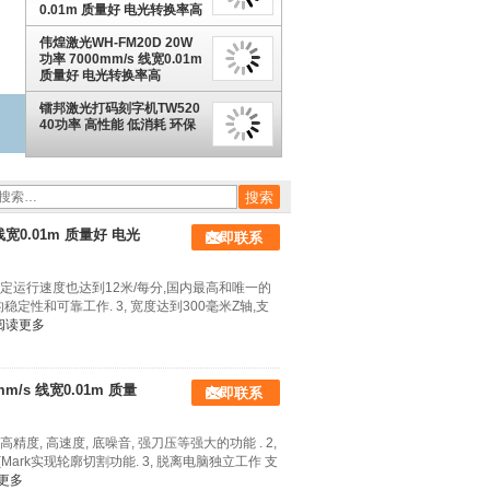
0.01m 质量好 电光转换率高
伟煌激光WH-FM20D 20W
功率 7000mm/s 线宽0.01m
质量好 电光转换率高
镭邦激光打码刻字机TW520
40功率 高性能 低消耗 环保
线宽0.01m 质量好 电光
立即联系
,稳定运行速度也达到12米/每分,国内最高和唯一的
稳定性和可靠工作. 3, 宽度达到300毫米Z轴,支
阅读更多
m/s 线宽0.01m 质量
立即联系
精度, 高速度, 底噪音, 强刀压等强大的功能 . 2,
rk实现轮廓切割功能. 3, 脱离电脑独立工作 支
更多