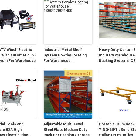
ATV Winch Electric
Industrial Metal Shelf
Heavy Duty Carton B
b With Automatic In -
System Powder Coating
Industry Warehouse
Drum For Warehouse
For Warehouse
Racking Systems CE
1300*1200*1400
Certified
rial Tools and
Adjustable Multi-Level
Portable Drum Rack 
A High
Steel Plate Medium Duty
YING-LIFT , Solid Steel 55
ncy Electric Pipe
Rack For Fashion Storage
Gallon Drum Dollies