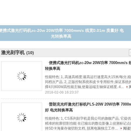
普朗克光纤激光打标机PLS-20W 20W功率 7000mm/s 线宽0.01m 质
量好 电光转换率高
激光刻字机
(10)
便携式激光打码机zc-20w 20W功率 7000mm/s 
转换率高
性能特色: 1, 高速高精度:最高运行速度高大15米/每分
同档次产品. 2, 正版控制系统和皮卡专用软件,保证系统的
撑4只800W高性能主轴,使最远端主轴保证精度. 4...
2018-02-06 16:23:37
普朗克光纤激光打标机PLS-20W 20W功率 7000m
好 电光转换率高
性能特色: 1, CS系列刻字机是我公司的旗舰产品, 它提供高
精准的轮廓切割功能 在已输出的数位影像上侦测标记点(Ma
持SD卡海量存储切割文档, 脱离电脑独立工作...
阅读