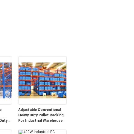
e
Adjustable Conventional
Heavy Duty Pallet Racking
Duty
For Industrial Warehouse
em