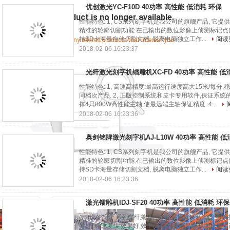
优创激光YC-F10D 40功率 高性能 低消耗 环保
Sorry! This product is no longer available.
性能特色: 1, CS系列刻字机是我公司的旗舰产品, 它提供高
精准的轮廓切割功能 在已输出的数位影像上侦测标记点(Ma
持SD卡海量存储切割文档, 脱离电脑独立工作...
阅读
Let's see if there are any related products that interest you
2018-02-06 16:23:37
光纤激光刻字机镭雕机XC-FD 40功率 高性能 低
性能特色: 1, 高速高精度:最高运行速度高大15米/每分
同档次产品. 2, 正版控制系统和皮卡专用软件,保证系统的
撑4只800W高性能主轴,使最远端主轴保证精度. 4...
2018-02-06 16:23:36
奥剑铭牌激光刻字机AJ-L10W 40功率 高性能 低
性能特色: 1, CS系列刻字机是我公司的旗舰产品, 它提供高
精准的轮廓切割功能 在已输出的数位影像上侦测标记点(Ma
持SD卡海量存储切割文档, 脱离电脑独立工作...
阅读
2018-02-06 16:23:36
激光镭雕机IDJ-SF20 40功率 高性能 低消耗 环保
(一)设备简介 系列光纤激光打标机采用光纤激光器,振镜
异, 打标速度快,效果好,效率高,能充分满足客户大批量生