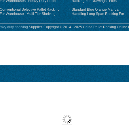
For Warehouses , Heavy Duty Pallet
Racking For Drawings , Files ,
Racking System
Garments
Conventional Selective Pallet Racking
Standard Blue Orange Manual
For Warehouse , Multi Tier Shelving
Handling Long Span Racking For
Equipment / Tools
avy duty shelving
Supplier. Copyright © 2014 - 2025 China Pallet Racking Online 