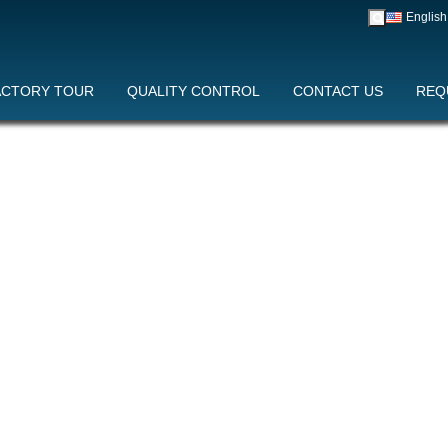
English
中文
English
Y CONTROL
ACTORY TOUR
CONTACT US
QUALITY CONTROL
REQUEST A QUOTE
CONTACT US
REQ