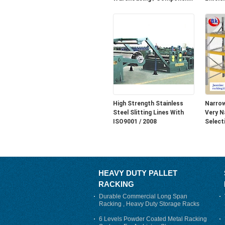
Storage
Thread
Easy a
up.
High Strength Stainless
Narrow
Steel Slitting Lines With
Very N
ISO9001 / 2008
Select
HEAVY DUTY PALLET
RACKING
Durable Commercial Long Span
Racking , Heavy Duty Storage Racks
For Warehouse
6 Levels Powder Coated Metal Racking