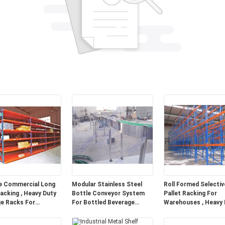
e Commercial Long
Modular Stainless Steel
Roll Formed Selectiv
acking , Heavy Duty
Bottle Conveyor System
Pallet Racking For
e Racks For
For Bottled Beverage
Warehouses , Heavy 
ouse
Transportation
Pallet Racking Syst