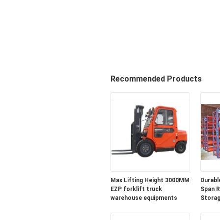
Recommended Products
Max Lifting Height 3000MM
Durabl
EZP forklift truck
Span R
warehouse equipments
Storag
Wareh