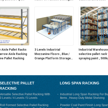
er
Racking
nd fast transport and set-
 Aisle Pallet Racks
3 Levels Industrial
Industrial Warehous
arrow Aisle Racking
Mezzanine Floors , Blue /
selective pallet rack
ive Pallet Racking
Orange Platform Storage
spraying paint , 500k
Systems
1500kg
SELECTIVE PALLET
LONG SPAN RACKING
RACKING
Versatile Selective Pallet Racking With
Industrial Long Span Racking For Bu
3 Levels / 4 Levels / 5 Levels
Items , Heavy Duty Metal Shelving
Roll Formed Selective Pallet Racking
Powder Coat Paint Finish Long Spa