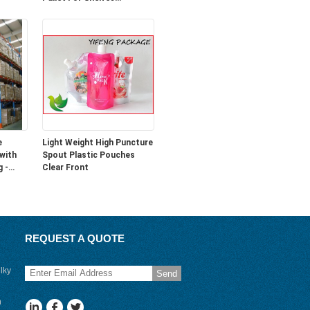
1100L*1100W*170H
e
Light Weight High Puncture
 with
Spout Plastic Pouches
g -
Clear Front
REQUEST A QUOTE
lky
Send
n