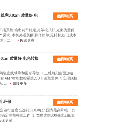
 线宽0.01m 质量好 电
立即联系
扫描系统,输出功率稳定,光学模式好,光束质量优
产需求. 本机外观美丽,操作简单,无耗材,折旧成本
(二)...
阅读更多
0.01m 质量好 电光转换
立即联系
陶瓷直线轴承和圆形导轨. 2,三维雕刻曲面加速,
进的AM7智能数控系统,SD卡读取文件,可实现脱机
...
阅读更多
耗 环保
立即联系
,稳定运行速度也达到12米/每分,国内最高和唯一的
稳定性和可靠工作. 3, 宽度达到300毫米Z轴,支
阅读更多