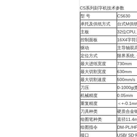
CS系列刻字机技术参数
型 号
CS630
承托及供纸方式
台式M供
主板
32位CPU
控制面板
16X4字
驱动
主导轴双高
定位方式
限界系统,
最大进纸宽度
730mm
最大切割宽度
630mm
最大切割速度
500mm/s
刀压
0-1000g
机械精度
0.05mm
重复精度
＜+-0.1m
刀具种类
硬质合金
绘图笔种类
直径11.4
绘图指令
DM-PL/
接口
USB/ SD