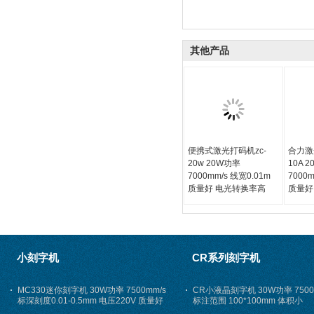
其他产品
便携式激光打码机zc-
合力激
20w 20W功率
10A 
7000mm/s 线宽0.01m
7000
质量好 电光转换率高
质量好
小刻字机
CR系列刻字机
MC330迷你刻字机 30W功率 7500mm/s
CR小液晶刻字机 30W功率 7500
标深刻度0.01-0.5mm 电压220V 质量好
标注范围 100*100mm 体积小