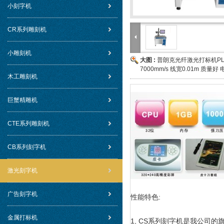
小刻字机
CR系列雕刻机
小雕刻机
大图 :
普朗克光纤激光打标机PLS
7000mm/s 线宽0.01m 质量
木工雕刻机
巨蟹精雕机
CTE系列雕刻机
CB系列刻字机
激光刻字机
广告刻字机
性能特色:
金属打标机
1, CS系列刻字机是我公司的旗