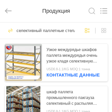
Racking
Online
Market.
Продукция
All
Rights
Reserved.
Developed
by
HOME
90
ECER
селективный паллетные стеллажи
Сверхмощная
PRODUCTS
вешалка паллета
Узкое междурядье шкафов
паллета междурядья очень
ABOUT
узкое кладя селективную
US
вешалку на полку паллета
USD0.8-1.1/KG MOQ:1 тонна
КОНТАКТНЫЕ ДАННЫЕ
78
FACTORY
селективный
TOUR
шкаф паллета
промышленного пакгауза
паллетные
селективный с распыляя
QUALITY
стеллажи
краской, 500kg - 1500kg
USD0.8-1.1/KG MOQ:1 тонна