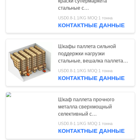
краски супермаркета
стальные с
грузоподъемником работают,
USD0.8-1.1/KG MOQ:1 тонна
51
800KG
КОНТАКТНЫЕ ДАННЫЕ
Свет долг
стеллажей
Шкафы паллета сильной
поддержки нагрузки
стальные, вешалка паллета
разрешений хранения
USD0.8-1.1/KG MOQ:1 тонна
обычная
КОНТАКТНЫЕ ДАННЫЕ
65
Драйв-ин поддонов
Шкаф паллета прочного
металла сверхмощный
Стеллажи
селективный с
многоуровневыми полками
USD0.8-1.1/KG MOQ:1 тонна
КОНТАКТНЫЕ ДАННЫЕ