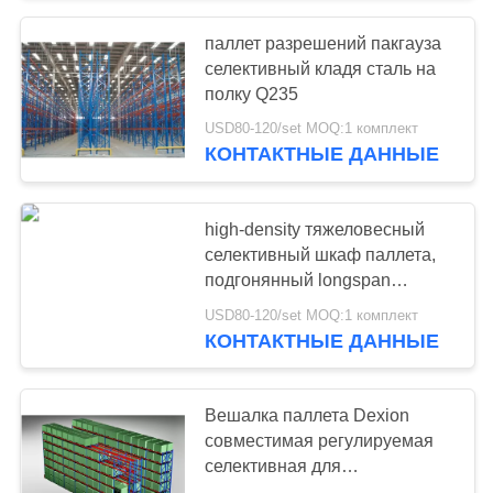
паллет разрешений пакгауза
57
селективный кладя сталь на
Промышленные
полку Q235
USD80-120/set MOQ:1 комплект
Workbenches
КОНТАКТНЫЕ ДАННЫЕ
high-density тяжеловесный
селективный шкаф паллета,
подгонянный longspan
55
shelving
USD80-120/set MOQ:1 комплект
шкаф комода
КОНТАКТНЫЕ ДАННЫЕ
инструмента
Вешалка паллета Dexion
совместимая регулируемая
селективная для
универсальной