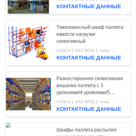
CONTROL
КОНТАКТНЫЕ ДАННЫЕ
CONTACT
58
Тяжеловесный шкаф паллета
US
емкости нагрузки
длинняя вешалка
селективный
REQUEST
пяди
USD0.8-1.1/KG MOQ:1 тонна
КОНТАКТНЫЕ ДАННЫЕ
A QUOTE
КАРТА
Разносторонняя селективная
вешалка паллета с 3
САЙТА
81
уровнями/4 уровнями/5
уровнями
средств шкаф
USD0.8-1.1/KG MOQ:1 тонна
PRIVACY
КОНТАКТНЫЕ ДАННЫЕ
обязанности
POLICY
Шкафы паллета распыляя