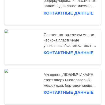
рециркулировали пластичные
паллеты для логистического,
синь/красный цвет
КОНТАКТНЫЕ ДАННЫЕ
51
Свет долг
стеллажей
Свежие, котор слезли мешки
чеснока пластичные
упаковывая/застежка -молния
Mylar кладут в мешки
КОНТАКТНЫЕ ДАННЫЕ
65
Драйв-ин поддонов
Младенец ЛЮБИМЧИКА/PE
стоит вверх многоразовый
Стеллажи
мешок еды, бортовой мешок
spout
КОНТАКТНЫЕ ДАННЫЕ