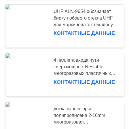
UHF ALN-9654 обозначает
57
бирку лобового стекла UHF
Промышленные
для маркировать стеклянную
пластмассу
КОНТАКТНЫЕ ДАННЫЕ
Workbenches
4 паллета входа путя
сверхмощных Nestable
многоразовых пластичных
55
для Multi - польза
КОНТАКТНЫЕ ДАННЫЕ
шкаф комода
инструмента
доска каннелюры
полипропилена 2-10mm
многоразовая
водоустойчивая Eco-