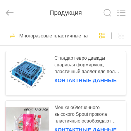
Racking
Online
Market.
Продукция
All
Rights
Reserved.
Developed
by
ГЛАВНАЯ
90
ECER
Многоразовые пластичные паллеты
СТРАНИЦА
Сверхмощная
вешалка паллета
ПРОДУКЦИЯ
Стандарт евро дважды
сваривая формирующ
пластичный паллет для полок
О
1100L*1100W*170H
КОНТАКТНЫЕ ДАННЫЕ
КОМПАНИИ
78
селективный
НАША
Мешки облегченного
ФАБРИКА
высокого Spout прокола
паллетные
пластичные освобождают
стеллажи
фронт
КОНТАКТНЫЕ ДАННЫЕ