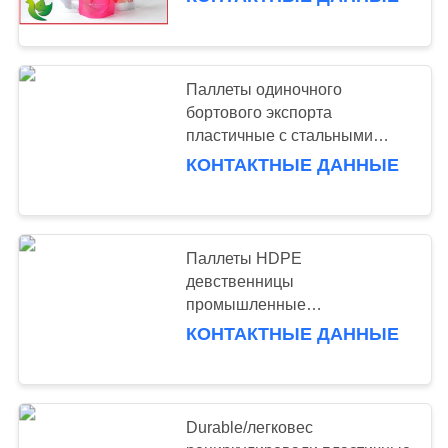
КОНТРОЛЬ
КАЧЕСТВА
58
Паллеты одиночного
КОНТАКТНЫЕ
бортового экспорта
длинняя вешалка
ДАННЫЕ
пластичные с стальными
пробками внутрь,
пяди
КОНТАКТНЫЕ ДАННЫЕ
1000×1000×150
ОТПРАВИТЬ
ЗАПРОС
Паллеты HDPE
девственницы
КАРТА
81
промышленные
САЙТА
сверхмощные многоразовые
КОНТАКТНЫЕ ДАННЫЕ
средств шкаф
пластичные для пакета
пакгауза
обязанности
PRIVACY
POLICY
Durable/легковес