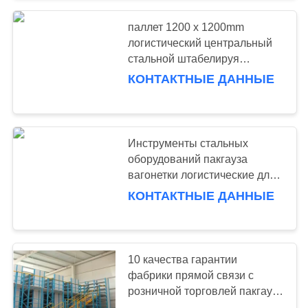
паллет 1200 x 1200mm
57
логистический центральный
Промышленные
стальной штабелируя
гальванизированное
КОНТАКТНЫЕ ДАННЫЕ
Workbenches
оборудование пакгауза
Инструменты стальных
оборудований пакгауза
вагонетки логистические для
55
промышленного хранения
КОНТАКТНЫЕ ДАННЫЕ
шкаф комода
кладут на полку
инструмента
10 качества гарантии
фабрики прямой связи с
розничной торговлей пакгауза
оборудования мезонина лет