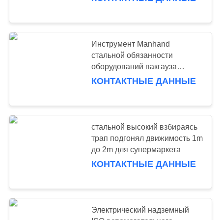
КОНТРОЛЬ
КАЧЕСТВА
58
Инструмент Manhand
КОНТАКТНЫЕ
стальной обязанности
длинняя вешалка
ДАННЫЕ
оборудований пакгауза
средств серый для снабжения
пяди
КОНТАКТНЫЕ ДАННЫЕ
ОТПРАВИТЬ
ЗАПРОС
стальной высокий взбираясь
трап подгонял движимость 1m
КАРТА
81
до 2m для супермаркета
САЙТА
КОНТАКТНЫЕ ДАННЫЕ
средств шкаф
обязанности
PRIVACY
POLICY
Электрический надземный