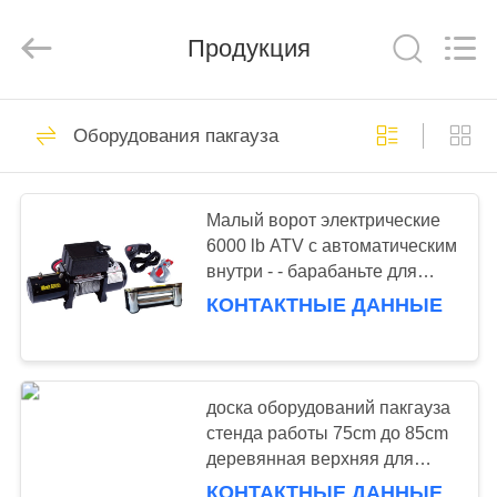
Racking
Online
Market.
Продукция
All
Rights
Reserved.
Developed
by
ГЛАВНАЯ
90
ECER
Оборудования пакгауза
СТРАНИЦА
Сверхмощная
вешалка паллета
ПРОДУКЦИЯ
Малый ворот электрические
6000 lb ATV с автоматическим
внутри - - барабаньте для
О
пакгауза
КОНТАКТНЫЕ ДАННЫЕ
КОМПАНИИ
78
селективный
НАША
доска оборудований пакгауза
ФАБРИКА
стенда работы 75cm до 85cm
паллетные
деревянная верхняя для
стеллажи
линии работы
КОНТАКТНЫЕ ДАННЫЕ