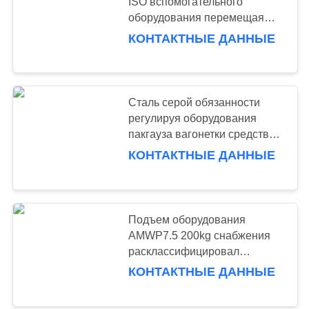
ISO вспомогательного
оборудования перемещая
крана
КОНТАКТНЫЕ ДАННЫЕ
51
Свет долг
стеллажей
Сталь серой обязанности
регулируя оборудования
пакгауза вагонетки средств
холодная с колесом
КОНТАКТНЫЕ ДАННЫЕ
65
Драйв-ин поддонов
Подъем оборудования
AMWP7.5 200kg снабжения
Стеллажи
расклассифицировал
платформу гидровлического
КОНТАКТНЫЕ ДАННЫЕ
подъема одиночной персоны
емкости