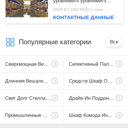
уровнями/4 уровнями/5
уровнями
USD0.8-1.1/KG MOQ:1 тонна
КОНТАКТНЫЕ ДАННЫЕ
Популярные категории
Все
Сверхмощная Вешалка Паллета
Селективный Паллетные Стеллажи
Длинняя Вешалка Пяди
Средств Шкаф Обязанности
Свет Долг Стеллажей
Драйв-Ин Поддонов Стеллажи
Промышленные Workbenches
Шкаф Комода Инструмента