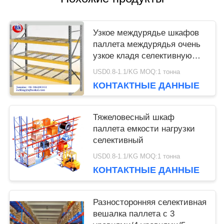
Узкое междурядье шкафов
паллета междурядья очень
узкое кладя селективную
вешалку на полку паллета
USD0.8-1.1/KG MOQ:1 тонна
КОНТАКТНЫЕ ДАННЫЕ
Тяжеловесный шкаф
паллета емкости нагрузки
селективный
USD0.8-1.1/KG MOQ:1 тонна
КОНТАКТНЫЕ ДАННЫЕ
Разносторонняя селективная
вешалка паллета с 3