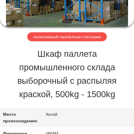
ФАБРИКА
КОНТРОЛЬ
селективный паллетные стеллажи
КАЧЕСТВА
Шкаф паллета
КОНТАКТНЫЕ
промышленного склада
ДАННЫЕ
выборочный с распыляя
краской, 500kg - 1500kg
ОТПРАВИТЬ
ЗАПРОС
Место
Китай
происхождения:
Фирменное
HRAM