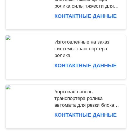
IPD correctly. The manual adjustment is smooth, and
ролика силы тяжести для
finding that sweet spot makes all the difference. No
распределения
КОНТАКТНЫЕ ДАННЫЕ
more eye strain during long sessions. Highly
recommend taking the time to set it up properly!""The
Pico 4's visual clarity is fantastic once you dial in the
IPD correctly. The manual adjustment is smooth, and
Изготовленные на заказ
finding that sweet spot makes all the difference. No
системы транспортера
more eye strain during long sessions. Highly r
ролика
КОНТАКТНЫЕ ДАННЫЕ
бортовая панель
транспортера ролика
автомата для резки блока
220V 380V AAC
КОНТАКТНЫЕ ДАННЫЕ