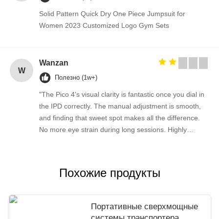
Solid Pattern Quick Dry One Piece Jumpsuit for
Women 2023 Customized Logo Gym Sets
Wanzan
W
Полезно (1w+)
"The Pico 4's visual clarity is fantastic once you dial in
the IPD correctly. The manual adjustment is smooth,
and finding that sweet spot makes all the difference.
No more eye strain during long sessions. Highly
recommend taking the time to set it up properly!""The
Pico 4's visual clarity is fantastic once you dial in the
IPD correctly. The manual adjustment is smooth, and
Похожие продукты
finding that sweet spot makes all the difference. No
more eye strain during long sessions. Highly
recommend taking the time to set it up properly!""The
Портативные сверхмощные
Pico 4's visual clarity is fantastic once you dial in the
системы транспортера