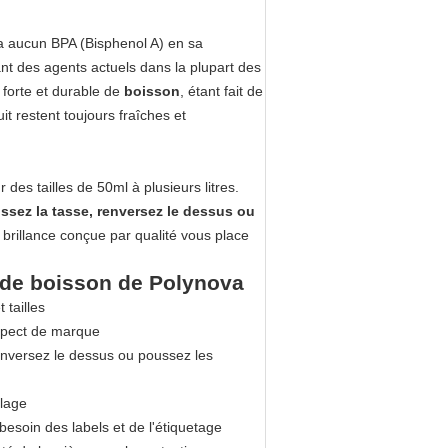
'a aucun BPA (Bisphenol A) en sa
nt des agents actuels dans la plupart des
forte et durable de
boisson
, étant fait de
it restent toujours fraîches et
 des tailles de 50ml à plusieurs litres.
issez la tasse, renversez le dessus ou
 brillance conçue par qualité vous place
e de boisson de Polynova
 tailles
aspect de marque
renversez le dessus ou poussez les
llage
esoin des labels et de l'étiquetage