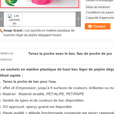
Détails d'emballage:
Délai de livraison:
Conditions de paiem
Capacité d'approvis
Contact
Image Grand :
Les sachets en matière plastique de
haut bec léger de piqûre dégagent l'avant
Tenez la poche avec le bec
Sac de poche de jus
Mettre en
,
évidence:
Les sachets en matière plastique de haut bec léger de piqûre déga
Détail rapide :
1.
Tenez la poche de bec pour l'eau
2. effet vif d'impression, jusqu'à 9 surfaces de couleurs, brillantes ou m
Matériel : Matériel stratifié, PET/AL/PE, PET/PA/PE
3.
Variété de types et de couleurs de bec disponibles.
4.
5.
GV approuvé, aperçu gratuit est disponible.
6.
Haute qualité + attitude fonctionnante consacrée par price+ raisonna