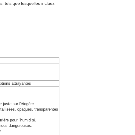
 tels que lesquelles incluez
ptions attrayantes
r juste sur l'étagère
llisées, opaques, transparentes
rière pour l'humidité.
ances dangereuses.
e.