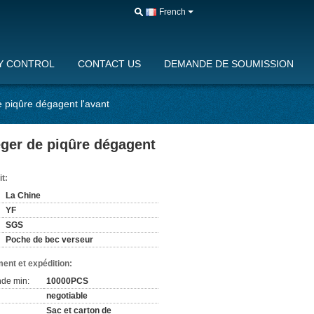
French
Y CONTROL
CONTACT US
DEMANDE DE SOUMISSION
e piqûre dégagent l'avant
éger de piqûre dégagent
it:
La Chine
YF
SGS
Poche de bec verseur
ent et expédition:
de min:
10000PCS
negotiable
Sac et carton de