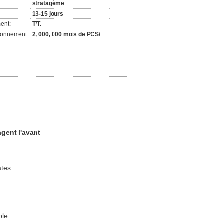
stratagème
13-15 jours
ent:
T/T.
ionnement:
2, 000, 000 mois de PCS/
gent l'avant
ates
ble