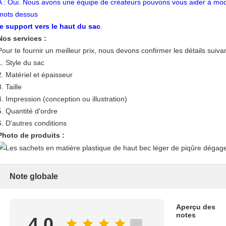
A : Oui. Nous avons une équipe de créateurs pouvons vous aider à modifier
mots dessus
le support vers le haut du sac
.
Nos services :
Pour te fournir un meilleur prix, nous devons confirmer les détails suivan
1.
Style du sac
2.
Matériel et épaisseur
3.
Taille
4.
Impression (conception ou illustration)
5.
Quantité d'ordre
6.
D'autres conditions
Photo de produits :
Note globale
Aperçu des
notes
4.0