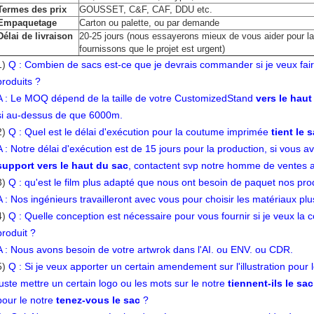
Termes des prix
GOUSSET, C&F, CAF, DDU etc.
Empaquetage
Carton ou palette, ou par demande
Délai de livraison
20-25 jours (nous essayerons mieux de vous aider pour la 
fournissons que le projet est urgent)
1)
Q : Combien de sacs est-ce que je devrais commander si je veux fair
produits ?
A : Le MOQ dépend de la taille de votre CustomizedStand
vers le haut
si au-dessus de que 6000m.
2)
Q : Quel est le délai d'exécution pour la coutume imprimée
tient le 
A : Notre délai d'exécution est de 15 jours pour la production, si vous a
support vers le haut du sac
, contactent svp notre homme de ventes au
3)
Q : qu'est le film plus adapté que nous ont besoin de paquet nos pr
A : Nos ingénieurs travailleront avec vous pour choisir les matériaux pl
4)
Q : Quelle conception est nécessaire pour vous fournir si je veux l
produit ?
A : Nous avons besoin de votre artwrok dans l'AI. ou ENV. ou CDR.
5)
Q : Si je veux apporter un certain amendement sur l'illustration pour 
juste mettre un certain logo ou les mots sur le notre
tiennent-ils le sac
pour le notre
tenez-vous le sac
?