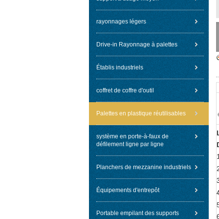
rayonnages légers
Drive-in Rayonnage à palettes
Établis industriels
coffret de coffre d'outil
Palettes en plastique réutilisables
système en porte-à-faux de
défilement ligne par ligne
Planchers de mezzanine industriels
Équipements d'entrepôt
Portable empilant des supports