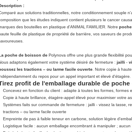
Description :
Comparé aux solutions traditionnelles, notre conditionnement souple n
composition que les études indiquent contient plusieurs le cancer causa
marques des bouteilles en plastique d'ANIMAL FAMILIER. Notre
poche
haute feuille de plastique de propriété de barrière, vos saveurs de produ
savoureuses.
La poche de boisson de
Polynova offre une plus grande flexibilité pour
Nous adaptons également votre système désiré de fermeture :
jailli
-
v
poussez les tractions – ou larme facile ouverte
. Notre copie à haute
indépendamment du repos pour un appel important et élevé d'étagère.
Tirez profit de l'emballage durable de poch
Concevez en fonction du client : adapte à toutes les formes, formes et
Copie à haute brillance, étagère-appel élevé pour maximiser votre 
Systèmes faits sur commande de fermeture : jailli - vissez la tasse, 
tractions – ou larme facile ouverte
Empreinte de pas à faible teneur en carbone, solution légère d'emba
Logistique facile : aucun emballage encombrant à manipuler ; aucun b