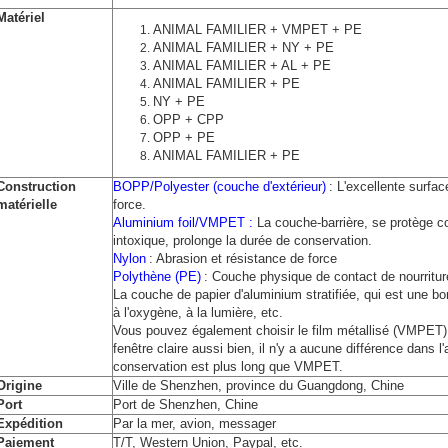
Matériel
ANIMAL FAMILIER + VMPET + PE
ANIMAL FAMILIER + NY + PE
ANIMAL FAMILIER + AL + PE
ANIMAL FAMILIER + PE
NY + PE
OPP + CPP
OPP + PE
ANIMAL FAMILIER + PE
Construction
BOPP/Polyester (couche d'extérieur)
: L'excellente surfac
matérielle
force.
Aluminium foil/VMPET :
La couche-barrière, se protège co
intoxique, prolonge la durée de conservation.
Nylon
: Abrasion et résistance de force
Polythène (PE)
: Couche physique de contact de nourritur
La couche de papier d'aluminium stratifiée, qui est une bon
à l'oxygène, à la lumière, etc.
Vous pouvez également choisir le film métallisé (VMPET) p
fenêtre claire aussi bien, il n'y a aucune différence dans 
conservation est plus long que VMPET.
Origine
Ville de Shenzhen, province du Guangdong, Chine
Port
Port de Shenzhen, Chine
Expédition
Par la mer, avion, messager
Paiement
T/T, Western Union, Paypal, etc.