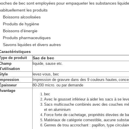
poches de bec sont employées pour empaqueter les substances liquides,
habituellement les produits
Boissons alcoolisées
Produits de hygiène
Boissons d'énergie
Produits pharmaceutiques
Savons liquides et divers autres
Caractéristiques
Type de produit
Sac de bec
Champ
liquide, sause etc.
d'utilisation
Style
levez-vous, bec
Impression
Impression de gravure dans des 9 couleurs hautes
conce
,
Épaisseur
80-200 micro.
ou par demande
Avantage
bec
Avec le gousset inférieur à aider les sacs à se leve
Sacs multicouche combinés avec des couches méta
et en aluminium
Force forte de cachetage, propriétés élevées de bar
Matériaux de catégorie comestible, aucune subst
Genres de trou accrochant : papillon, type circulair