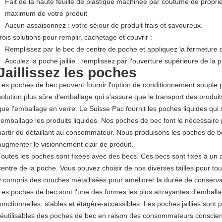
Fait de la haute feuille de plastique machinée par coutume de proprié
maximum de votre produit
Aucun assaisonnez : votre séjour de produit frais et savoureux.
trois solutions pour remplir, cachetage et couvrir :
Remplissez par le bec de centre de poche et appliquez la fermeture
Acculez la poche jaillie : remplissez par l'ouverture supérieure de la 
Jaillissez les poches
Les poches de bec peuvent fournir l'option de conditionnement souple po
solution plus sûre d'emballage qui s'assure que le transport des produits
que l'emballage en verre. Le Suisse Pac fournit les poches liquides qui s
l'emballage les produits liquides. Nos poches de bec font le nécessaire p
partir du détaillant au consommateur. Nous produisons les poches de b
augmenter le visionnement clair de produit.
Toutes les poches sont fixées avec des becs. Ces becs sont fixés à un
centre de la poche. Vous pouvez choisir de nos diverses tailles pour to
y compris des couches métallisées pour améliorer la durée de conserv
Les poches de bec sont l'une des formes les plus attrayantes d'emballa
fonctionnelles, stables et étagère-accessibles. Les poches jaillies son
réutilisables des poches de bec en raison des consommateurs conscien