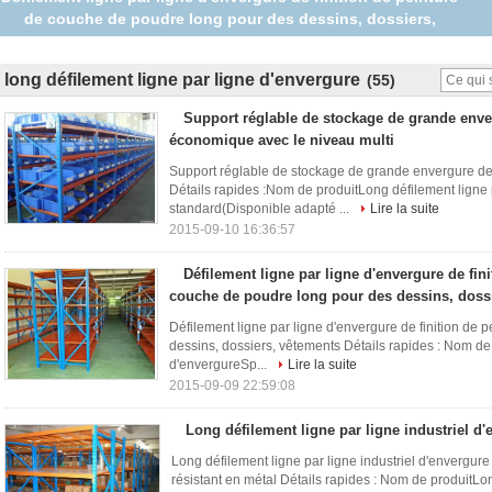
de couche de poudre long pour des dessins, dossiers,
vêtements
long défilement ligne par ligne d'envergure
(55)
Support réglable de stockage de grande enve
économique avec le niveau multi
Support réglable de stockage de grande envergure de
Détails rapides :Nom de produitLong défilement ligne 
standard(Disponible adapté ...
Lire la suite
2015-09-10 16:36:57
Défilement ligne par ligne d'envergure de fini
couche de poudre long pour des dessins, doss
Défilement ligne par ligne d'envergure de finition de
dessins, dossiers, vêtements Détails rapides : Nom de
d'envergureSp...
Lire la suite
2015-09-09 22:59:08
Long défilement ligne par ligne industriel d
Long défilement ligne par ligne industriel d'envergur
résistant en métal Détails rapides : Nom de produitLon