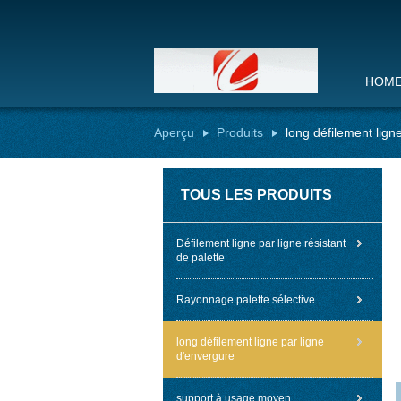
HOM
Aperçu
Produits
long défilement lign
TOUS LES PRODUITS
Défilement ligne par ligne résistant
de palette
Rayonnage palette sélective
long défilement ligne par ligne
d'envergure
support à usage moyen