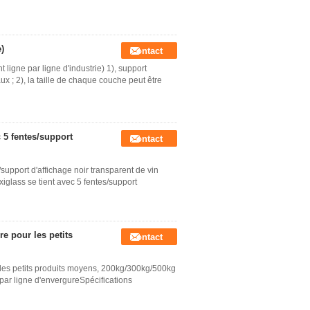
)
Contact
 ligne par ligne d'industrie) 1), support
ux ; 2), la taille de chaque couche peut être
c 5 fentes/support
Contact
/support d'affichage noir transparent de vin
xiglass se tient avec 5 fentes/support
e pour les petits
Contact
es petits produits moyens, 200kg/300kg/500kg
par ligne d'envergureSpécifications