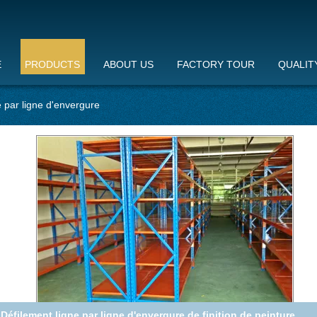
E
PRODUCTS
ABOUT US
FACTORY TOUR
QUALIT
e par ligne d'envergure
Défilement ligne par ligne d'envergure de finition de peinture