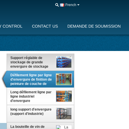
French
Y CONTROL
CONTACT US
DEMANDE DE SOUMISSION
Support réglable de
stockage de grande
envergure de stockage
économique avec le
niveau multi
Défilement ligne par ligne
d'envergure de finition de
peinture de couche de
poudre long pour des
Long défilement ligne par
dessins, dossiers,
ligne industriel
vêtements
d'envergure
long support d'envergure
(support d'industrie)
La bouteille de vin de