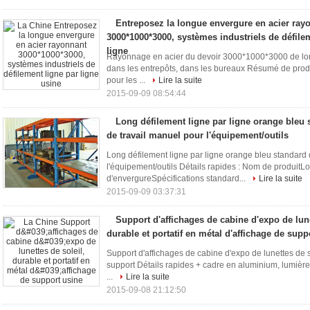
Entreposez la longue envergure en acier ray
3000*1000*3000, systèmes industriels de défile
ligne
Rayonnage en acier du devoir 3000*1000*3000 de long
dans les entrepôts, dans les bureaux Résumé de produ
pour les ...
Lire la suite
2015-09-09 08:54:44
Long défilement ligne par ligne orange bleu 
de travail manuel pour l'équipement/outils
Long défilement ligne par ligne orange bleu standard 
l'équipement/outils Détails rapides : Nom de produitLo
d'envergureSpécifications standard...
Lire la suite
2015-09-09 03:37:31
Support d'affichages de cabine d'expo de lune
durable et portatif en métal d'affichage de supp
Support d'affichages de cabine d'expo de lunettes de so
support Détails rapides + cadre en aluminium, lumière ma
...
Lire la suite
2015-09-08 21:12:50