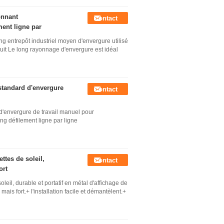
onnant
Contact
ment ligne par
 entrepôt industriel moyen d'envergure utilisé
it Le long rayonnage d'envergure est idéal
standard d'envergure
Contact
d'envergure de travail manuel pour
ng défilement ligne par ligne
ttes de soleil,
Contact
ort
leil, durable et portatif en métal d'affichage de
is fort.+ l'installation facile et démantèlent.+