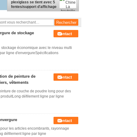
plexiglass se tient avec 5
fentes/support d'affichage
noir transparent de vin
rgure de stockage
Contact
 stockage économique avec le niveau multi
par ligne d'envergureSpécifications
tion de peinture de
Contact
iers, vêtements
 peinture de couche de poudre long pour des
 produitLong défilement ligne par ligne
'envergure
Contact
e pour les articles encombrants, rayonnage
g défilement ligne par ligne