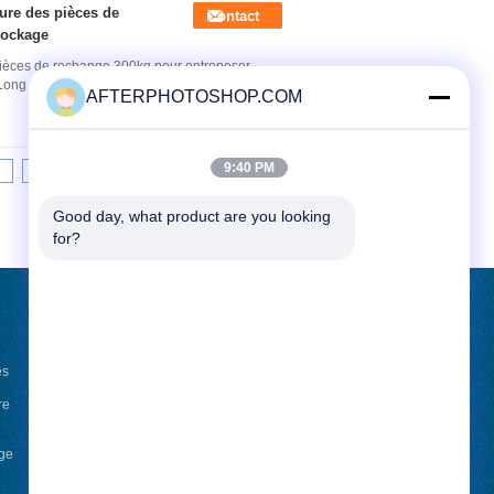
gure des pièces de
Contact
tockage
 pièces de rechange 300kg pour entreposer,
Long défilement ligne par ligne
AFTERPHOTOSHOP.COM
9:40 PM
6
>>
>|
Good day, what product are you looking 
for?
DEMANDE DE SOUMISSION
es
Envoyez
n
re
nge
News