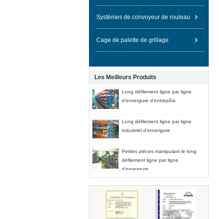
Systèmes de convoyeur de rouleau
Cage de palette de grillage
Les Meilleurs Produits
Long défilement ligne par ligne
d'envergure d'entrepôts
Long défilement ligne par ligne
industriel d'envergure
Petites pièces manipulant le long
défilement ligne par ligne
d'envergure