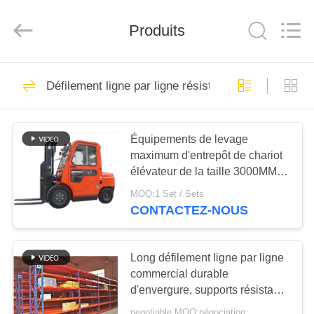
2025
China
Pallet
Racking
Produits
Online
Market.
All
Rights
HOME
Reserved.
90
Developed
Défilement ligne par ligne résistant de palette
by
ECER
Défilement ligne par
PRODUCTS
ligne résistant de
Équipements de levage
palette
maximum d'entrepôt de chariot
ABOUT
élévateur de la taille 3000MM
US
EZP
MOQ:1 Set / Sets
CONTACTEZ-NOUS
78
FACTORY
Rayonnage palette
TOUR
Long défilement ligne par ligne
commercial durable
sélective
d'envergure, supports résistants
QUALITY
de stockage pour l'entrepôt
negotiable MOQ:négociation