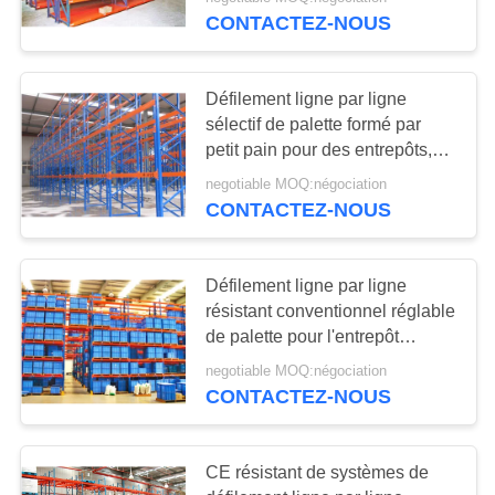
CONTROL
CONTACTEZ-NOUS
CONTACT
58
Défilement ligne par ligne
US
sélectif de palette formé par
long défilement
petit pain pour des entrepôts,
système résistant de défilement
REQUEST
ligne par ligne
negotiable MOQ:négociation
ligne par ligne de palette
CONTACTEZ-NOUS
A QUOTE
d'envergure
PLAN
Défilement ligne par ligne
résistant conventionnel réglable
DU
81
de palette pour l'entrepôt
SITE
industriel
support à usage
negotiable MOQ:négociation
CONTACTEZ-NOUS
moyen
PRIVACY
POLICY
CE résistant de systèmes de