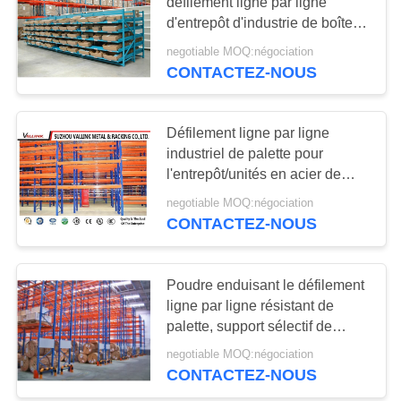
défilement ligne par ligne
d'entrepôt d'industrie de boîte
de carton certifié
negotiable MOQ:négociation
51
CONTACTEZ-NOUS
rayonnages légers
Défilement ligne par ligne
industriel de palette pour
l'entrepôt/unités en acier de
rayonnage de garage
negotiable MOQ:négociation
CONTACTEZ-NOUS
65
Drive-in Rayonnage
Poudre enduisant le défilement
ligne par ligne résistant de
à palettes
palette, support sélectif de
palette pour le centre de
negotiable MOQ:négociation
stockage
CONTACTEZ-NOUS