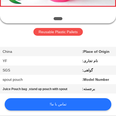
کیفیت
تماس
با
Reusable Plastic Pallets
ما
China
Place of Origin:
درخواست
نام تجاری:
YF
نقل قول
گواهی:
SGS
نقشه
spout pouch
Model Number:
سایت
برجسته:
,
Juice Pouch bag
stand up pouch with spout
PRIVACY
تماس با ما!
POLICY