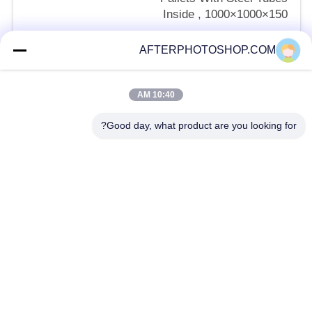
Inside , 1000×1000×150
negotiable MOQ:10 pcs
AFTERPHOTOSHOP.COM
تماس با ما
10:40 AM
دسته بندی های محبوب
همه
Good day, what product are you looking for?
Heavy Duty Pallet Racking
Selective Pallet Racking
Long Span Racking
Medium Duty Rack
Light Duty Shelving
Drive-In Pallet Racking
Industrial Workbenches
Tool Chest Cabinet