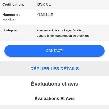
DU
Certification:
ISO＆CE
SITE
Numéro de
YLM1111R
modèle:
PRIVACY
Surligner:
,
équipement de stockage d'atelier
appareils de manutention de stockage
POLICY
CONTACT!
DÉPLIER LES DÉTAILS
Évaluations et avis
Évaluations Et Avis