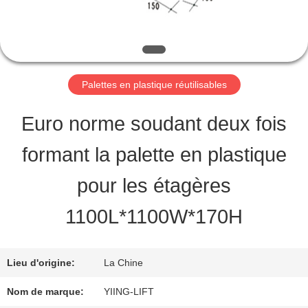
QUALITY
CONTROL
Palettes en plastique réutilisables
CONTACT
Euro norme soudant deux fois
US
formant la palette en plastique
pour les étagères
REQUEST
1100L*1100W*170H
A QUOTE
Lieu d'origine:
La Chine
PLAN
Nom de marque:
YIING-LIFT