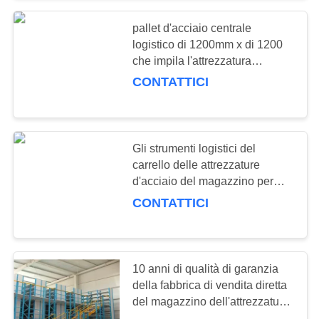
pallet d'acciaio centrale
57
logistico di 1200mm x di 1200
Banchi da lavoro
che impila l'attrezzatura
galvanizzata del magazzino
CONTATTICI
industriali
Gli strumenti logistici del
carrello delle attrezzature
d'acciaio del magazzino per
55
stoccaggio industriale
CONTATTICI
gabinetto della
tormentano
cassetta degli
10 anni di qualità di garanzia
attrezzi
della fabbrica di vendita diretta
del magazzino dell'attrezzatura
del mezzanino di sistema di