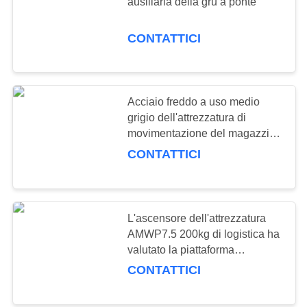
ausiliaria della gru a ponte
CONTATTICI
51
scaffalatura leggera
Acciaio freddo a uso medio
grigio dell'attrezzatura di
movimentazione del magazzino
del carrello con la ruota
CONTATTICI
65
Drive-in
L'ascensore dell'attrezzatura
AMWP7.5 200kg di logistica ha
Palettizzazione
valutato la piattaforma
dell'ascensore idraulico della
CONTATTICI
singola persona della capacità