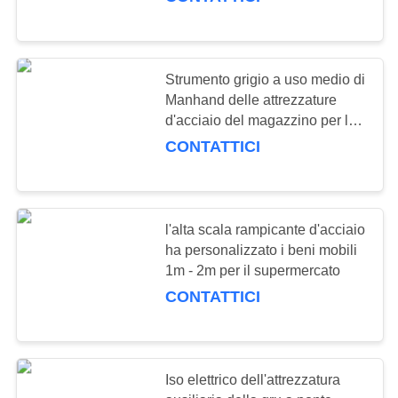
CONTROL
CONTACT
58
Strumento grigio a uso medio di
US
Manhand delle attrezzature
racking lungo della
d'acciaio del magazzino per la
logistica
REQUEST
portata
CONTATTICI
A QUOTE
MAPPA
l'alta scala rampicante d'acciaio
ha personalizzato i beni mobili
DEL
81
1m - 2m per il supermercato
SITO
CONTATTICI
scaffale a uso
medio
PRIVACY
POLICY
Iso elettrico dell'attrezzatura