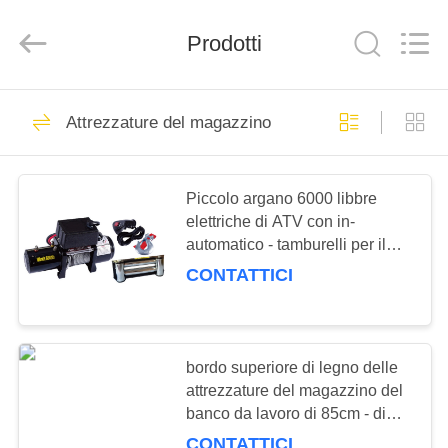
Pallet
Racking
Online
Prodotti
Market.
All
Rights
Reserved.
Developed
HOME
90
by
ECER
Attrezzature del magazzino
Racking resistente
PRODUCTS
del pallet
Piccolo argano 6000 libbre
elettriche di ATV con in-
ABOUT
automatico - tamburelli per il
US
magazzino
CONTATTICI
78
FACTORY
racking del pallet
TOUR
bordo superiore di legno delle
attrezzature del magazzino del
selettiva
banco da lavoro di 85cm - di
QUALITY
75cm per la linea del lavoro
CONTATTICI