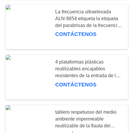
La frecuencia ultraelevada
57
ALN-9654 etiqueta la etiqueta
Bancos de trabajo
del parabrisas de la frecuencia
ultraelevada para marcar el
CONTÁCTENOS
industriales
plástico con etiqueta de cristal
4 plataformas plásticas
reutilizables encajables
resistentes de la entrada de la
55
manera para multi - uso
CONTÁCTENOS
gabinete del pecho
de herramienta
tablero respetuoso del medio
ambiente impermeable
reutilizable de la flauta del
polipropileno de 2-10m m 48" x