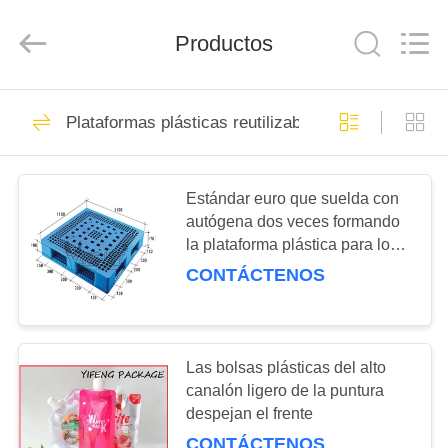
Pallet
Racking
Online
Productos
Market.
All
Rights
Reserved.
Developed
HOME
90
by
ECER
Plataformas plásticas reutilizables
Tormento resistente
PRODUCTS
de la plataforma
Estándar euro que suelda con
autógena dos veces formando
ABOUT
la plataforma plástica para los
US
estantes 1100L*1100W*170H
CONTÁCTENOS
78
FACTORY
extracción selectiva
TOUR
Las bolsas plásticas del alto
canalón ligero de la puntura
pallet
despejan el frente
QUALITY
CONTÁCTENOS