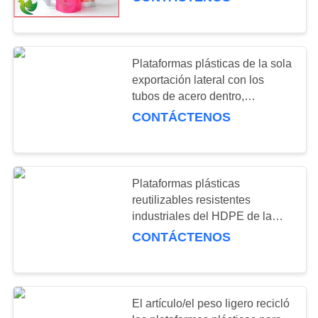
CONTROL
CONTACT
58
Plataformas plásticas de la sola
US
exportación lateral con los
tormento largo del
tubos de acero dentro,
1000×1000×150
REQUEST
palmo
CONTÁCTENOS
A QUOTE
MAPA
Plataformas plásticas
reutilizables resistentes
DEL
81
industriales del HDPE de la
SITIO
Virgen para el paquete de
CONTÁCTENOS
estante para
Warehouse
trabajos de tipo
PRIVACY
medio
POLICY
El artículo/el peso ligero recicló