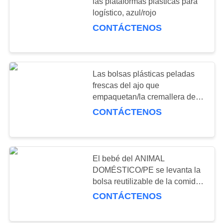
las plataformas plásticas para
logístico, azul/rojo
CONTÁCTENOS
51
estanterías de carga
ligera
Las bolsas plásticas peladas
frescas del ajo que
empaquetan/la cremallera de
Mylar empaquetan
CONTÁCTENOS
65
El bebé del ANIMAL
Drive-in Paletización
DOMÉSTICO/PE se levanta la
bolsa reutilizable de la comida,
bolsa lateral del canalón
CONTÁCTENOS