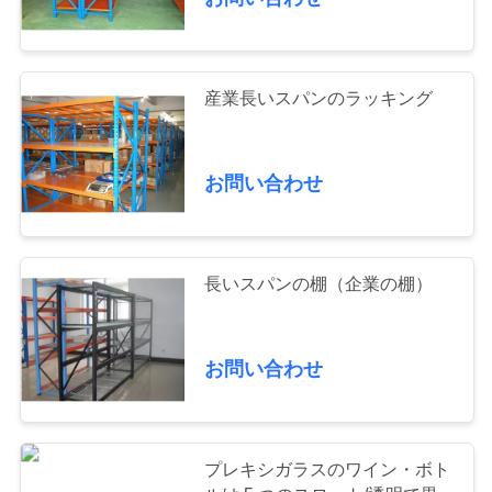
CONTROL
CONTACT
58
産業長いスパンのラッキング
US
長いスパンのラッ
REQUEST
キング
お問い合わせ
A QUOTE
地
長いスパンの棚（企業の棚）
図
81
お問い合わせ
中型の義務の棚
PRIVACY
POLICY
プレキシガラスのワイン・ボト