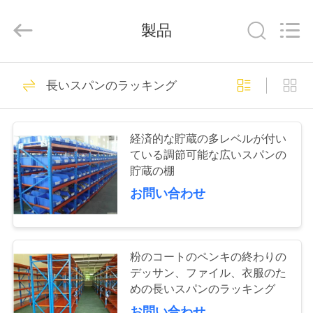
Copyright
©
2014
製品
-
2025
China
Pallet
Racking
HOME
90
Online
Market.
長いスパンのラッキング
All
頑丈なパレット ラ
Rights
Reserved.
PRODUCTS
Developed
by
ッキング
ECER
経済的な貯蔵の多レベルが付い
ている調節可能な広いスパンの
ABOUT
貯蔵の棚
US
お問い合わせ
78
FACTORY
選択的パレット ラ
TOUR
粉のコートのペンキの終わりの
デッサン、ファイル、衣服のた
ック
めの長いスパンのラッキング
QUALITY
お問い合わせ