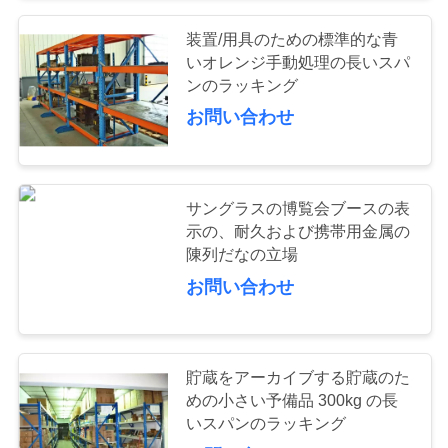
装置/用具のための標準的な青
57
いオレンジ手動処理の長いスパ
ンのラッキング
産業仕事台
お問い合わせ
サングラスの博覧会ブースの表
示の、耐久および携帯用金属の
陳列だなの立場
55
お問い合わせ
道具箱のキャビネ
ット
貯蔵をアーカイブする貯蔵のた
めの小さい予備品 300kg の長
いスパンのラッキング