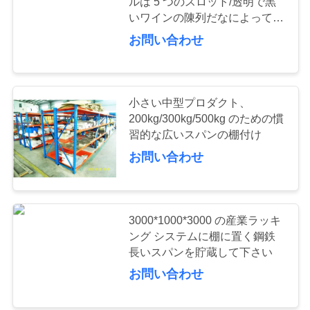
ルは 5 つのスロット/透明で黒
いワインの陳列だなによって立
ちます
お問い合わせ
51
軽棚
小さい中型プロダクト、
200kg/300kg/500kg のための慣
習的な広いスパンの棚付け
お問い合わせ
65
ドライブ-パレット
3000*1000*3000 の産業ラッキ
ング システムに棚に置く鋼鉄
のラッキング
長いスパンを貯蔵して下さい
お問い合わせ