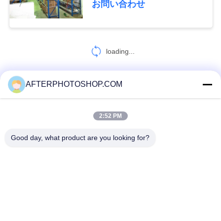
お問い合わせ
54
再使用可能なプラス
loading...
チック パレット
AFTERPHOTOSHOP.COM
お問い合わせ!
2:52 PM
82
人気カテゴリ
すべて
片持梁ラッキング
Good day, what product are you looking for?
頑丈なパレット ラッキング
選択的パレット ラック
システム
長いスパンのラッキング
中型の義務の棚
軽棚
ドライブ-パレットのラッキング