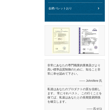
金網パレットおり
非常にあなたの専門職業的業務及びより
高い標準品質制御のために、知ること非
常に幸せ認めて下さい。
—— Johnifere 氏
私達はあなたのプロダクトの質を信頼し
ます。 常にそれベスト。 この行くことを
保てば、私達はあなたとの長期貿易関係
を確立します。
—— 氏ゼロ