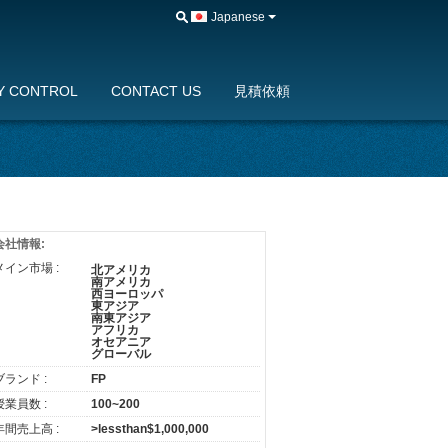
Japanese
Y CONTROL
CONTACT US
見積依頼
会社情報:
メイン市場 :
北アメリカ
南アメリカ
西ヨーロッパ
東アジア
南東アジア
アフリカ
オセアニア
グローバル
ブランド :
FP
授業員数 :
100~200
年間売上高 :
>lessthan$1,000,000