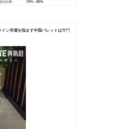
輸出比例 :
70% - 80%
ライン市場を悩ます中国パレットは
専門