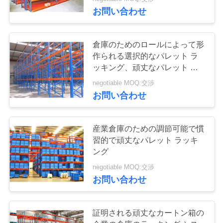
CONTROL
お問い合わせ
CONTACT
58
倉庫のためのロールによって形
US
作られる選択的なパレット ラ
長いスパンのラッ
ッキング、頑丈なパレット ラ
ッキング システム
REQUEST
キング
negotiable MOQ:交渉
お問い合わせ
A QUOTE
地
産業倉庫のための調節可能で慣
習的で頑丈なパレット ラッキ
図
81
ング
negotiable MOQ:交渉
中型の義務の棚
お問い合わせ
PRIVACY
POLICY
証明される頑丈なカートン箱の