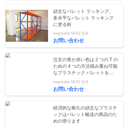
頑丈なパレット ラッキング、
57
多水平なパレット ラッキング
に塗る粉
産業仕事台
negotiable MOQ:交渉
お問い合わせ
注文の青か赤い色は 2 つの T の
ための 4 つの方法積み重ね可能
なプラスチック パレットをリ
55
サイクルします
negotiable MOQ:交渉
道具箱のキャビネ
お問い合わせ
ット
経済的な耐久の頑丈なプラスチ
ックはパレット輸送の商品のた
めの滑ります