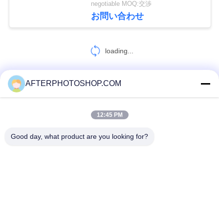
negotiable MOQ:交渉
54
お問い合わせ
再使用可能なプラス
loading...
チック パレット
AFTERPHOTOSHOP.COM
お問い合わせ!
12:45 PM
82
人気カテゴリ
すべて
片持梁ラッキング
Good day, what product are you looking for?
頑丈なパレット ラッキング
選択的パレット ラック
システム
長いスパンのラッキング
中型の義務の棚
軽棚
ドライブ-パレットのラッキング