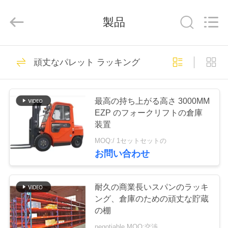
Copyright
©
2014
製品
-
2025
China
Pallet
Racking
HOME
90
Online
Market.
頑丈なパレット ラッキング
All
頑丈なパレット ラ
Rights
Reserved.
PRODUCTS
Developed
by
ッキング
ECER
最高の持ち上がる高さ 3000MM
EZP のフォークリフトの倉庫
ABOUT
装置
US
MOQ:/ 1セットセットの
お問い合わせ
78
FACTORY
選択的パレット ラ
TOUR
耐久の商業長いスパンのラッキ
ング、倉庫のための頑丈な貯蔵
ック
の棚
QUALITY
negotiable MOQ:交渉