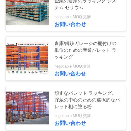
企業の倉庫のラッキング シス
テム セリウム
negotiable MOQ:交渉
51
お問い合わせ
軽棚
倉庫/鋼鉄ガレージの棚付けの
単位のための産業パレット ラ
ッキング
negotiable MOQ:交渉
お問い合わせ
65
ドライブ-パレット
頑丈なパレット ラッキング、
貯蔵の中心のための選択的なパ
のラッキング
レット棚に塗る粉
negotiable MOQ:交渉
お問い合わせ