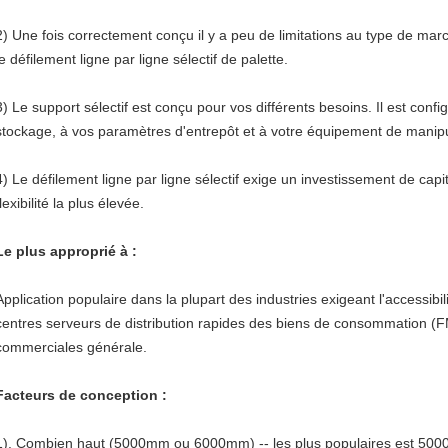
2)
Une fois correctement conçu il y a peu de limitations au type de ma
le défilement ligne par ligne sélectif de palette.
3)
Le support sélectif est conçu pour vos différents besoins. Il est conf
stockage, à vos paramètres d'entrepôt et à votre équipement de manipu
4)
Le défilement ligne par ligne sélectif exige un investissement de capi
flexibilité la plus élevée.
Le plus approprié à :
Application populaire dans la plupart des industries exigeant l'accessibil
centres serveurs de distribution rapides des biens de consommation (F
commerciales générale.
Facteurs de conception :
1). Combien haut (5000mm ou 6000mm) -- les plus populaires est 50