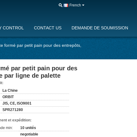
French
Y CONTROL
CONTACT US
DEMANDE DE SOUMISSION
tte formé par petit pain pour des entrepôts,
ormé par petit pain pour des
 par ligne de palette
it:
La Chine
ORBIT
JIS, CE, ISO9001
SPR271280
ent et expédition:
de min:
10 unités
negotiable