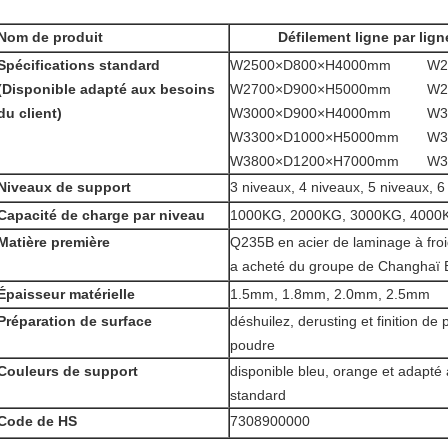
Nom de produit
Défilement ligne par lign
Spécifications standard
W2500×D800×H4000mm W25
(Disponible adapté aux besoins
W2700×D900×H5000mm W27
du client)
W3000×D900×H4000mm W30
W3300×D1000×H5000mm W33
W3800×D1200×H7000mm W38
Niveaux de support
3 niveaux, 4 niveaux, 5 niveaux, 6
Capacité de charge par niveau
1000KG, 2000KG, 3000KG, 4000
Matière première
Q235B en acier de laminage à froi
a acheté du groupe de Changhaï 
Épaisseur matérielle
1.5mm, 1.8mm, 2.0mm, 2.5mm
Préparation de surface
déshuilez, derusting et finition de
poudre
Couleurs de support
disponible bleu, orange et adapté 
standard
Code de HS
7308900000