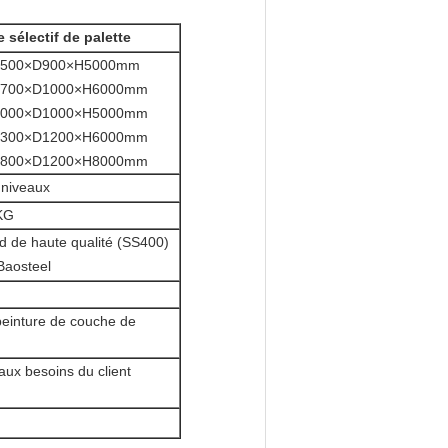
e sélectif de palette
00×D900×H5000mm
00×D1000×H6000mm
00×D1000×H5000mm
00×D1200×H6000mm
00×D1200×H8000mm
 niveaux
KG
d de haute qualité (SS400)
Baosteel
 peinture de couche de
aux besoins du client