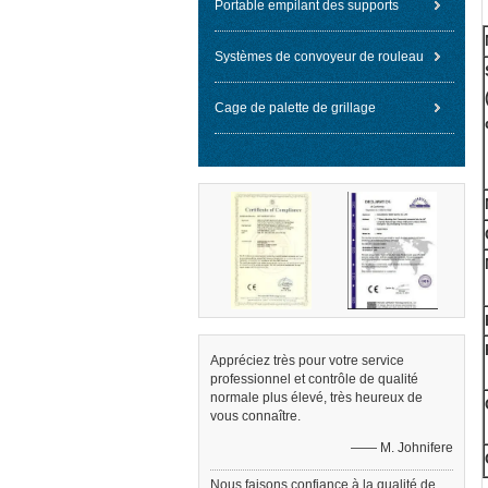
Portable empilant des supports
Systèmes de convoyeur de rouleau
Cage de palette de grillage
Appréciez très pour votre service
professionnel et contrôle de qualité
normale plus élevé, très heureux de
vous connaître.
—— M. Johnifere
Nous faisons confiance à la qualité de