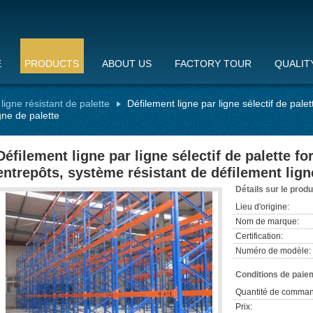
E
PRODUCTS
ABOUT US
FACTORY TOUR
QUALIT
ligne résistant de palette
Défilement ligne par ligne sélectif de pale
gne de palette
Défilement ligne par ligne sélectif de palette f
entrepôts, système résistant de défilement ligne
Détails sur le produ
Lieu d'origine:
Nom de marque:
Certification:
Numéro de modèle:
Conditions de paiem
Quantité de comman
Prix: