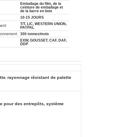
Emballage du film, de la
ceinture de emballage et
de la barre en bois
10-15 JOURS
T/T, L/C, WESTERN UNION,
ent:
PAYPAL
ionnement:
300 tonnes/mois
EXW, GOUSSET, CAF, DAF,
DDP
tte
rayonnage résistant de palette
,
ette pour des entrepôts, système