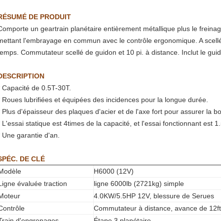
RÉSUMÉ DE PRODUIT
Comporte un geartrain planétaire entièrement métallique plus le frei
mettant l'embrayage en commun avec le contrôle ergonomique. A scellé 
temps. Commutateur scellé de guidon et 10 pi. à distance. Inclut le guid
DESCRIPTION
* Capacité de 0.5T-30T.
* Roues lubrifiées et équipées des incidences pour la longue durée.
* Plus d'épaisseur des plaques d'acier et de l'axe fort pour assurer la b
* L'essai statique est 4times de la capacité, et l'essai fonctionnant est 
* Une garantie d'an.
SPÉC. DE CLÉ
Modèle
H6000 (12V)
Ligne évaluée traction
ligne 6000lb (2721kg) simple
Moteur
4.0KW/5.5HP 12V, blessure de Serues
Contrôle
Commutateur à distance, avance de 12ft
Train d'engrenages
Étape 3 planétaire