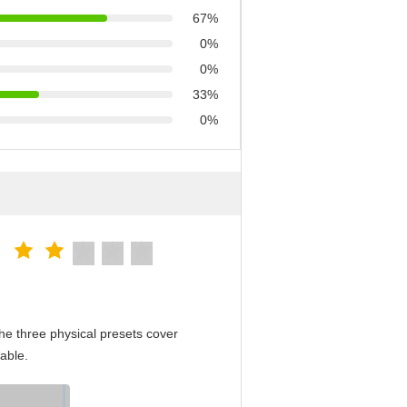
67%
0%
0%
33%
0%
e three physical presets cover
able.