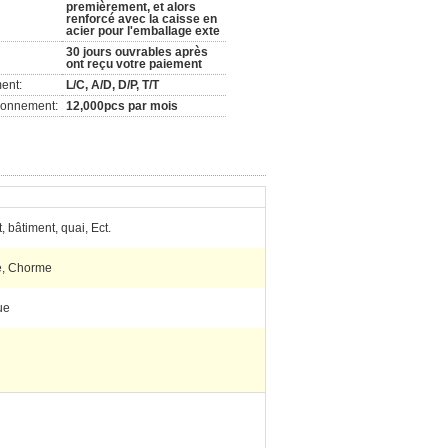
premièrement, et alors
renforcé avec la caisse en
acier pour l'emballage exte
30 jours ouvrables après
ont reçu votre paiement
ent:
L/C, A/D, D/P, T/T
ionnement:
12,000pcs par mois
, bâtiment, quai, Ect.
e, Chorme
ue