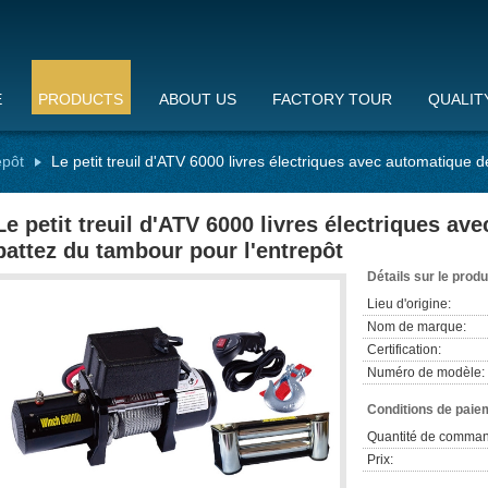
E
PRODUCTS
ABOUT US
FACTORY TOUR
QUALIT
epôt
Le petit treuil d'ATV 6000 livres électriques avec automatique 
Le petit treuil d'ATV 6000 livres électriques av
battez du tambour pour l'entrepôt
Détails sur le produ
Lieu d'origine:
Nom de marque:
Certification:
Numéro de modèle:
Conditions de paiem
Quantité de comman
Prix: