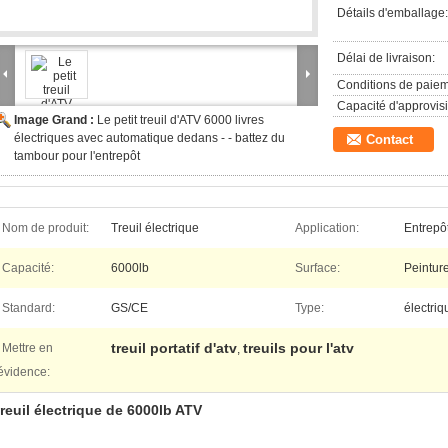
Détails d'emballage:
Délai de livraison:
Conditions de paiem
Capacité d'approvis
Image Grand :
Le petit treuil d'ATV 6000 livres
électriques avec automatique dedans - - battez du
Contact
tambour pour l'entrepôt
Nom de produit:
Treuil électrique
Application:
Entrepôt
Capacité:
6000lb
Surface:
Peintur
Standard:
GS/CE
Type:
électriq
treuil portatif d'atv
treuils pour l'atv
Mettre en
,
évidence:
treuil électrique de 6000lb ATV