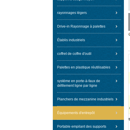
rayonnages légers
Drive-in Rayonnage à palettes
Établis industriels
coffret de coffre d'outil
Palettes en plastique réutilisables
système en porte-à-faux de
défilement ligne par ligne
Planchers de mezzanine industriels
Équipements d'entrepôt
Portable empilant des supports