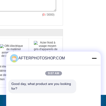
(
0
/ 3000)
AFTERPHOTOSHOP.COM
N électrique de
Acier froid à usage
tériel annexe de
moyen gris d'appareils
9:07 AM
ue de déplacement
de manutention
rien
d'entrepôt de chariot
Good day, what product are you looking 
avec la roue
for?
DEMANDE DE SOUMISSION