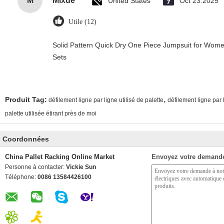
M
Mixue
United States
Oct 23.2025
Utile (12)
Solid Pattern Quick Dry One Piece Jumpsuit for Wo
Sets
,
Produit Tag:
défilement ligne par ligne utilisé de palette
défilement ligne par 
palette utilisée étirant près de moi
Coordonnées
China Pallet Racking Online Market
Envoyez votre demande
Personne à contacter:
Vickie Sun
Téléphone:
0086 13584426100