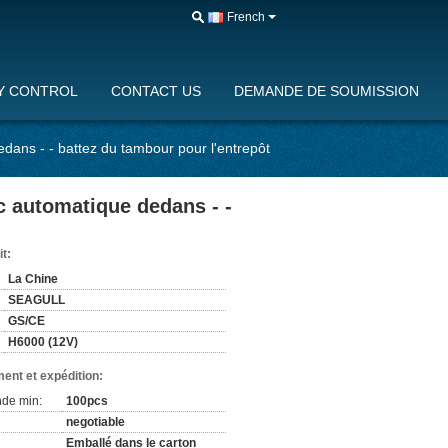
French
Y CONTROL
CONTACT US
DEMANDE DE SOUMISSION
dedans - - battez du tambour pour l'entrepôt
ec automatique dedans - -
it:
La Chine
SEAGULL
GS/CE
H6000 (12V)
ent et expédition:
de min:
100pcs
negotiable
Emballé dans le carton