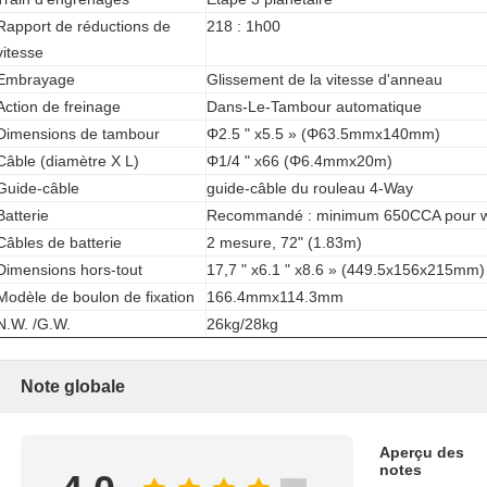
Rapport de réductions de
218 : 1h00
vitesse
Embrayage
Glissement de la vitesse d'anneau
Action de freinage
Dans-Le-Tambour automatique
Dimensions de tambour
Φ2.5 " x5.5 » (Φ63.5mmx140mm)
Câble (diamètre X L)
Φ1/4 " x66 (Φ6.4mmx20m)
Guide-câble
guide-câble du rouleau 4-Way
Batterie
Recommandé : minimum 650CCA pour w
Câbles de batterie
2 mesure, 72" (1.83m)
Dimensions hors-tout
17,7 " x6.1 " x8.6 » (449.5x156x215mm)
Modèle de boulon de fixation
166.4mmx114.3mm
N.W. /G.W.
26kg/28kg
Note globale
Aperçu des
notes