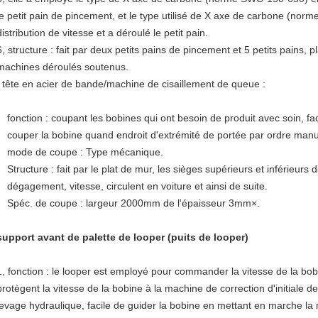
le petit pain de pincement, et le type utilisé de X axe de carbone (nor
distribution de vitesse et a déroulé le petit pain.
6, structure : fait par deux petits pains de pincement et 5 petits pains, 
machines déroulés soutenus.
, tête en acier de bande/machine de cisaillement de queue :
fonction : coupant les bobines qui ont besoin de produit avec soin, fac
couper la bobine quand endroit d'extrémité de portée par ordre manu
mode de coupe : Type mécanique.
Structure : fait par le plat de mur, les sièges supérieurs et inférieur
dégagement, vitesse, circulent en voiture et ainsi de suite.
Spéc. de coupe : largeur 2000mm de l'épaisseur 3mm×.
support avant de palette de looper (puits de looper)
1, fonction : le looper est employé pour commander la vitesse de la bob
protègent la vitesse de la bobine à la machine de correction d'initiale d
levage hydraulique, facile de guider la bobine en mettant en marche la