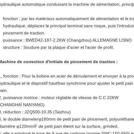
hydraulique automatique conduisant la machine de alimentation, principal
fonction : par les matériaux automatiquement de alimentation et le tr
hydraulique, déplacez le principal terminal sans risque, puis l'introdui
pincement de traction.
puissance : BWED42-187-2.2KW (Changzhou) ALLEMAGNE LISNO
structure : Soudure par la plaque d'acier et l'acier de profil.
Machine de correction d'initiale de pincement de traction :
1, fonction : Pour la bobine en acier de déroulement et envoyer à la p
hydraulique et le dispositif haut/bas synchrone pour ajuster le petit pai
pain.
2, puissance motrice : moteur réglable de vitesse de C.C 22KW
(CHANGHAÏ NANYANG)
3, réduction : JZQ500-10.35 (Taizhou)
4, le double diameterφ180mm de petit pain de pincement, polyuréthane 
diamètre φ120mmIF de petit pain éteint sur la surface, grinded.
5, elle a employé le type de X axe de carbone (norme SWC-150-650) entr