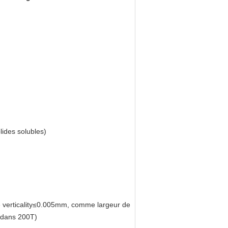
ides solubles)
t le verticality≤0.005mm, comme largeur de
 dans 200T)