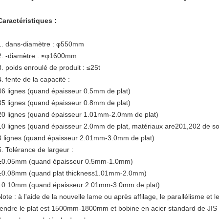
Caractéristiques :
1. dans-diamètre : φ550mm
2. -diamètre : ≤φ1600mm
3. poids enroulé de produit : ≤25t
4. fente de la capacité :
46 lignes (quand épaisseur 0.5mm de plat)
35 lignes (quand épaisseur 0.8mm de plat)
20 lignes (quand épaisseur 1.01mm-2.0mm de plat)
10 lignes (quand épaisseur 2.0mm de plat, matériaux are201,202 de sol
8 lignes (quand épaisseur 2.01mm-3.0mm de plat)
5. Tolérance de largeur :
±0.05mm (quand épaisseur 0.5mm-1.0mm)
±0.08mm (quand plat thickness1.01mm-2.0mm)
±0.10mm (quand épaisseur 2.01mm-3.0mm de plat)
Note : à l'aide de la nouvelle lame ou après affilage, le parallélisme e
fendre le plat est 1500mm-1800mm et bobine en acier standard de JIS