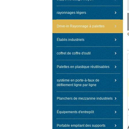
rayonnages légers
Drive-in Rayonnage à palettes
Établis industriels
coffret de coffre d'outil
Palettes en plastique réutilisables
système en porte-à-faux de
défilement ligne par ligne
Planchers de mezzanine industriels
Équipements d'entrepôt
Portable empilant des supports