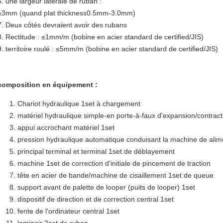
6. une largeur latérale de ruban :
≥3mm (quand plat thickness0.5mm-3.0mm)
7. Deux côtés devraient avoir des rubans
8. Rectitude : ≤1mm/m (bobine en acier standard de certified/JIS)
9. territoire roulé : ≤5mm/m (bobine en acier standard de certified/JIS)
composition en équipement :
Chariot hydraulique 1set à chargement
matériel hydraulique simple-en porte-à-faux d'expansion/contrac
appui accrochant matériel 1set
pression hydraulique automatique conduisant la machine de alim
principal terminal et terminal 1set de déblayement
machine 1set de correction d'initiale de pincement de traction
tête en acier de bande/machine de cisaillement 1set de queue
support avant de palette de looper (puits de looper) 1set
dispositif de direction et de correction central 1set
fente de l'ordinateur central 1set