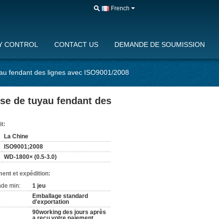
French
Y CONTROL
CONTACT US
DEMANDE DE SOUMISSION
uyau fendant des lignes avec ISO9001/2008
use de tuyau fendant des
it:
La Chine
ISO9001;2008
WD-1800× (0.5-3.0)
ent et expédition:
de min:
1 jeu
Emballage standard
d'exportation
90working des jours après
a reçu votre paiement