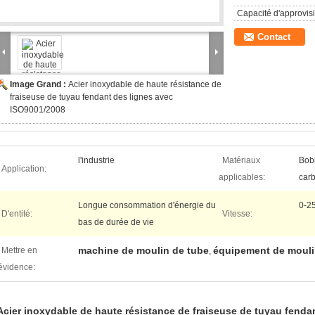
Capacité d'approvis
Contact
Image Grand :
Acier inoxydable de haute résistance de
fraiseuse de tuyau fendant des lignes avec
ISO9001/2008
l'industrie
Matériaux
Bobi
Application:
applicables:
car
Longue consommation d'énergie du
0-2
D'entité:
Vitesse:
bas de durée de vie
machine de moulin de tube
équipement de mouli
Mettre en
,
évidence:
Acier inoxydable de haute résistance de fraiseuse de tuyau fenda