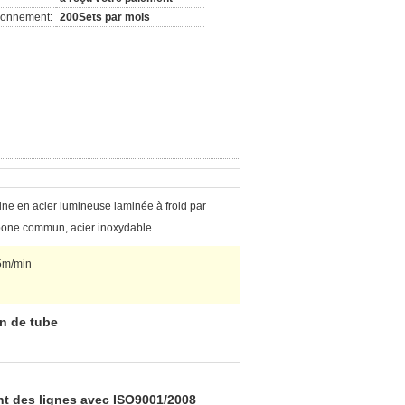
ionnement:
200Sets par mois
ne en acier lumineuse laminée à froid par
bone commun, acier inoxydable
5m/min
n de tube
nt des lignes avec ISO9001/2008