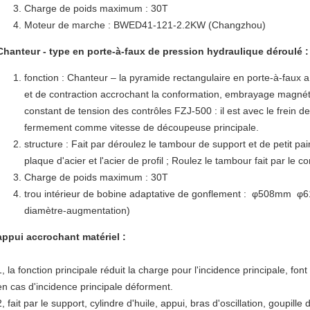
Charge de poids maximum : 30T
Moteur de marche : BWED41-121-2.2KW (Changzhou)
Chanteur - type en porte-à-faux de pression hydraulique déroulé :
fonction : Chanteur – la pyramide rectangulaire en porte-à-faux
et de contraction accrochant la conformation, embrayage magnét
constant de tension des contrôles FZJ-500 : il est avec le frein 
fermement comme vitesse de découpeuse principale.
structure : Fait par déroulez le tambour de support et de petit pa
plaque d'acier et l'acier de profil ; Roulez le tambour fait par le c
Charge de poids maximum : 30T
trou intérieur de bobine adaptative de gonflement : φ508mm φ61
diamètre-augmentation)
appui accrochant matériel :
1, la fonction principale réduit la charge pour l'incidence principale, fon
en cas d'incidence principale déforment.
2, fait par le support, cylindre d'huile, appui, bras d'oscillation, goupille