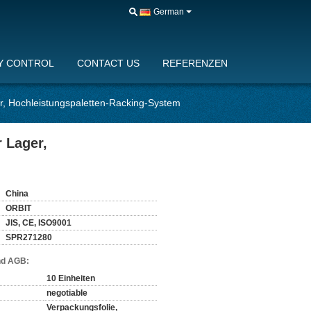
German
Y CONTROL
CONTACT US
REFERENZEN
ger, Hochleistungspaletten-Racking-System
r Lager,
China
ORBIT
JIS, CE, ISO9001
SPR271280
nd AGB:
10 Einheiten
negotiable
Verpackungsfolie,