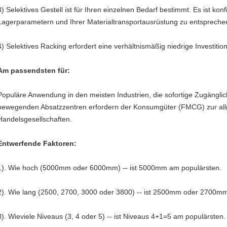
3)
Selektives Gestell ist für Ihren einzelnen Bedarf bestimmt. Es ist kon
Lagerparametern und Ihrer Materialtransportausrüstung zu entspreche
4)
Selektives Racking erfordert eine verhältnismäßig niedrige Investition,
Am passendsten für:
Populäre Anwendung in den meisten Industrien, die sofortige Zugänglichk
bewegenden Absatzzentren erfordern der Konsumgüter (FMCG) zur all
Handelsgesellschaften.
Entwerfende Faktoren:
1). Wie hoch (5000mm oder 6000mm) -- ist 5000mm am populärsten.
2). Wie lang (2500, 2700, 3000 oder 3800) -- ist 2500mm oder 2700m
3). Wieviele Niveaus (3, 4 oder 5) -- ist Niveaus 4+1=5 am populärsten.