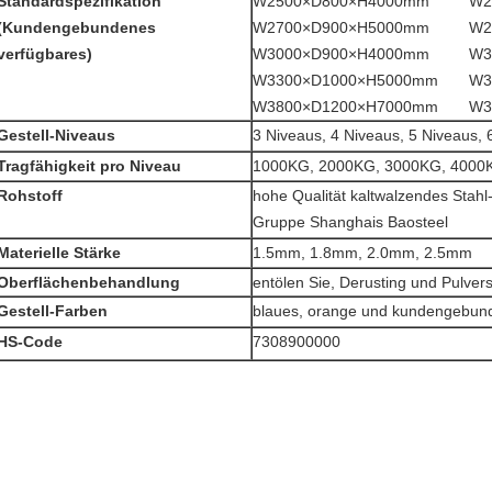
Standardspezifikation
W2500×D800×H4000mm W25
(Kundengebundenes
W2700×D900×H5000mm W27
verfügbares)
W3000×D900×H4000mm W30
W3300×D1000×H5000mm W33
W3800×D1200×H7000mm W38
Gestell-Niveaus
3 Niveaus, 4 Niveaus, 5 Niveaus, 
Tragfähigkeit pro Niveau
1000KG, 2000KG, 3000KG, 4000
Rohstoff
hohe Qualität kaltwalzendes Stah
Gruppe Shanghais Baosteel
Materielle Stärke
1.5mm, 1.8mm, 2.0mm, 2.5mm
Oberflächenbehandlung
entölen Sie, Derusting und Pulver
Gestell-Farben
blaues, orange und kundengebun
HS-Code
7308900000