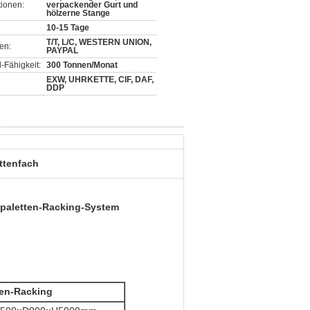
ionen:
verpackender Gurt und
hölzerne Stange
10-15 Tage
T/T, L/C, WESTERN UNION,
en:
PAYPAL
-Fähigkeit:
300 Tonnen/Monat
EXW, UHRKETTE, CIF, DAF,
DDP
ttenfach
gspaletten-Racking-System
ten-Racking