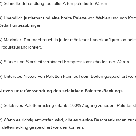
2) Schnelle Behandlung fast aller Arten palettierte Waren.
3) Unendlich justierbar und eine breite Palette von Wahlen und von 
Bedarf unterzubringen.
4) Maximiert Raumgebrauch in jeder möglicher Lagerkonfiguration bei
Produktzugänglichkeit.
5) Stärke und Starrheit verhindert Kompressionsschaden der Waren.
6) Unterstes Niveau von Paletten kann auf dem Boden gespeichert wer
Nutzen unter Verwendung des selektiven Paletten-Rackings:
1)
Selektives Palettenracking erlaubt 100% Zugang zu jedem Palettensta
2)
Wenn es richtig entworfen wird, gibt es wenige Beschränkungen zur A
Palettenracking gespeichert werden können.