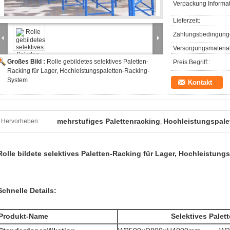
Verpackung Informat
Lieferzeit:
Zahlungsbedingung
Versorgungsmaterial
Großes Bild :
Rolle gebildetes selektives Paletten-
Preis Begriff::
Racking für Lager, Hochleistungspaletten-Racking-
System
Kontakt
mehrstufiges Palettenracking
Hochleistungspale
Hervorheben:
,
Rolle bildete selektives Paletten-Racking für Lager, Hochleistun
Schnelle Details:
Produkt-Name
Selektives Palet