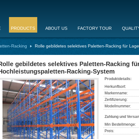
E
PRODUCTS
ABOUT US
FACTORY TOUR
QUALIT
etten-Racking
Rolle gebildetes selektives Paletten-Racking für La
Rolle gebildetes selektives Paletten-Racking fü
Hochleistungspaletten-Racking-System
Produktdetails:
Herkunftsort:
Markenname:
Zertifizierung:
Modellnummer:
Zahlung und Versa
Min Bestellmenge:
Preis: