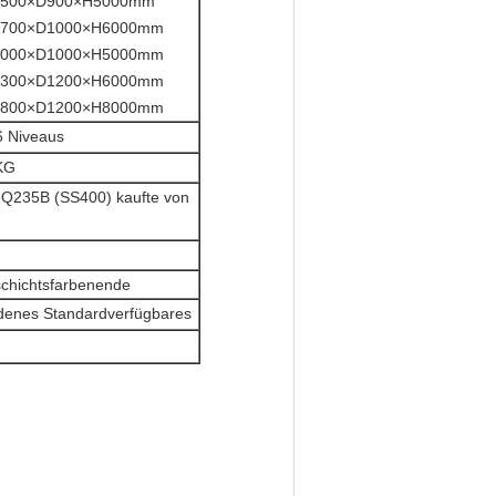
00×D900×H5000mm
00×D1000×H6000mm
00×D1000×H5000mm
00×D1200×H6000mm
00×D1200×H8000mm
6 Niveaus
KG
l-Q235B (SS400) kaufte von
schichtsfarbenende
denes Standardverfügbares