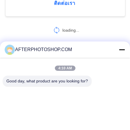
ติดต่อเรา
54
Reusable Plastic
loading...
Pallets
AFTERPHOTOSHOP.COM
ติดต่อเรา!
4:10 AM
82
หมวดหมู่ยอดนิยม
ทั้งหมด
Good day, what product are you looking for?
Cantilever Racking
System
Heavy Duty Pallet Racking
Selective Pallet Racking
Long Span Racking
Medium Duty Rack
Light Duty Shelving
Drive-In Pallet Racking