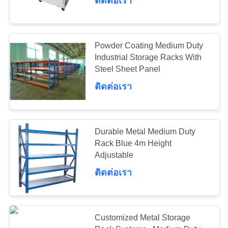
ติดต่อเรา
CONTROL
CONTACT
58
Powder Coating Medium Duty
US
Industrial Storage Racks With
Steel Sheet Panel
Long Span Racking
REQUEST
ติดต่อเรา
A QUOTE
Durable Metal Medium Duty
แผนผัง
Rack Blue 4m Height
81
Adjustable
เว็บไซต์
ติดต่อเรา
Medium Duty Rack
PRIVACY
POLICY
Customized Metal Storage