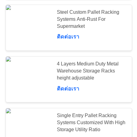
Steel Custom Pallet Racking
57
Systems Anti-Rust For
Industrial
Supermarket
ติดต่อเรา
Workbenches
4 Layers Medium Duty Metal
Warehouse Storage Racks
height adjustable
55
ติดต่อเรา
Tool Chest Cabinet
Single Entry Pallet Racking
Systems Customized With High
Storage Utility Ratio