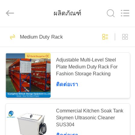
Pallet
Racking
Online
ผลิตภัณฑ์
Market.
All
Rights
Reserved.
Developed
HOME
90
by
ECER
Medium Duty Rack
Heavy Duty Pallet
PRODUCTS
Racking
Adjustable Multi-Level Steel
Plate Medium Duty Rack For
ABOUT
Fashion Storage Racking
US
ติดต่อเรา
78
FACTORY
Selective Pallet
TOUR
Commercial Kitchen Soak Tank
Skymen Ultrasonic Cleaner
Racking
SUS304
QUALITY