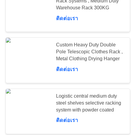
Rack Systems , Medium Duty
Warehouse Rack 300KG
ติดต่อเรา
51
Light Duty Shelving
Custom Heavy Duty Double
Pole Telescopic Clothes Rack ,
Metal Clothing Drying Hanger
ติดต่อเรา
65
Drive-in Pallet
Logistic central medium duty
steel shelves selective racking
Racking
system with powder coated
ติดต่อเรา