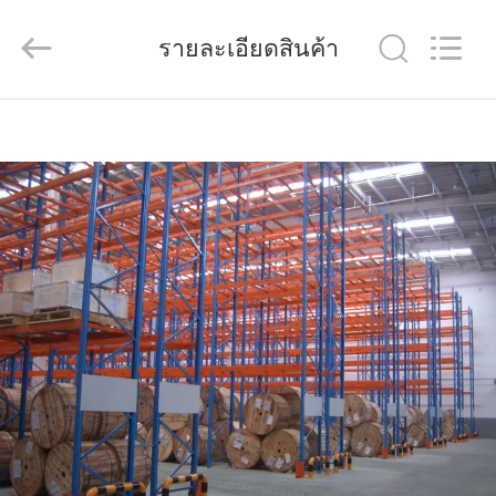
China
Pallet
Racking
รายละเอียดสินค้า
Online
Market.
All
บ้าน
Rights
Reserved.
Developed
by
ECER
ผลิตภัณฑ์
เกี่ยว
กับ
เรา
ทัวร์