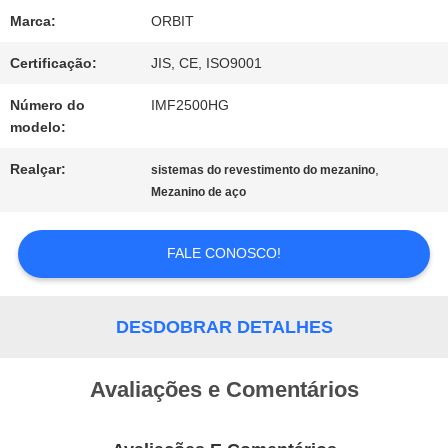
DO
Marca:
ORBIT
SITE
Certificação:
JIS, CE, ISO9001
Número do
IMF2500HG
PRIVACY
modelo:
POLICY
Realçar:
,
sistemas do revestimento do mezanino
Mezanino de aço
FALE CONOSCO!
DESDOBRAR DETALHES
Avaliações e Comentários