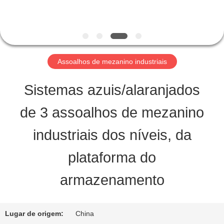
QUALITY
CONTROL
Assoalhos de mezanino industriais
CONTACT
Sistemas azuis/alaranjados
US
de 3 assoalhos de mezanino
industriais dos níveis, da
REQUEST
plataforma do
A QUOTE
armazenamento
MAPA
Lugar de origem:
China