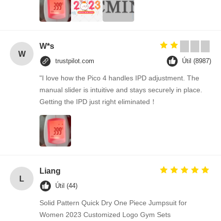
W*s
W
trustpilot.com
Útil (8987)
"I love how the Pico 4 handles IPD adjustment. The
manual slider is intuitive and stays securely in place.
Getting the IPD just right eliminated！
Liang
L
Útil (44)
Solid Pattern Quick Dry One Piece Jumpsuit for
Women 2023 Customized Logo Gym Sets