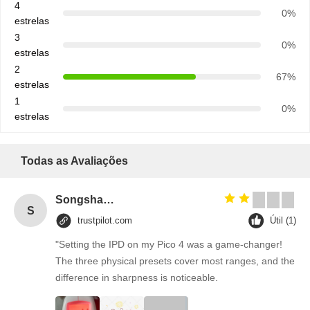
4
0%
estrelas
3
0%
estrelas
2
67%
estrelas
1
0%
estrelas
Todas as Avaliações
Songshang
S
trustpilot.com
Útil (1)
"Setting the IPD on my Pico 4 was a game-changer!
The three physical presets cover most ranges, and the
difference in sharpness is noticeable.