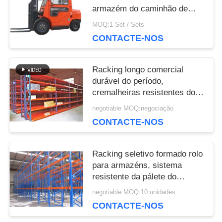
more eye strain during long sessions. Highly r
armazém do caminhão de
empilhadeira da altura
MOQ:1 Set / Sets
3000MM EZP
CONTACTE-NOS
Racking longo comercial
durável do período,
cremalheiras resistentes do
armazenamento para o
negotiable MOQ:negociação
armazém
CONTACTE-NOS
Racking seletivo formado rolo
para armazéns, sistema
resistente da pálete do
racking da pálete
negotiable MOQ:10 unidades
CONTACTE-NOS