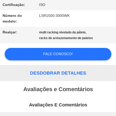
DO
Certificação:
ISO
SITE
Número do
LSR1500-3000WK
modelo:
PRIVACY
Realçar:
,
multi racking nivelado da pálete
racks de armazenamento de paletes
POLICY
FALE CONOSCO!
DESDOBRAR DETALHES
Avaliações e Comentários
Avaliações E Comentários