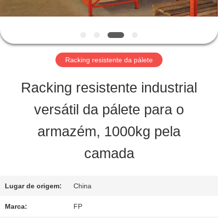
CONTROLE
DE
QUALIDADE
Racking resistente da pálete
FALE
Racking resistente industrial
CONOSCO
versátil da pálete para o
armazém, 1000kg pela
PEDIR UM
camada
ORÇAMENTO
Lugar de origem:
China
MAPA
Marca:
FP