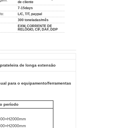
agem:
de cliente
7-15days
to:
L/C, T/T, paypal
300 toneladas/mês
EXW, CORRENTE DE
RELÓGIO, CIF, DAF, DDP
prateleira de longa extensão
nual para o equipamento/ferramentas
o período
500×H2000mm
500×H2000mm