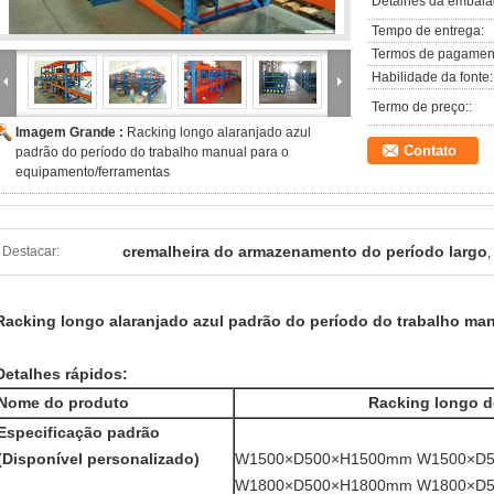
Detalhes da embal
Tempo de entrega:
Termos de pagamen
Habilidade da fonte:
Termo de preço::
Imagem Grande :
Racking longo alaranjado azul
Contato
padrão do período do trabalho manual para o
equipamento/ferramentas
cremalheira do armazenamento do período largo
Destacar:
,
Racking longo alaranjado azul padrão do período do trabalho ma
Detalhes rápidos:
Nome do produto
Racking longo d
Especificação padrão
(Disponível personalizado)
W1500×D500×H1500mm W1500×D
W1800×D500×H1800mm W1800×D