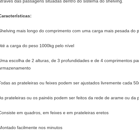
através das passagens situadas dentro do sistema do shelving.
Características:
Shelving mais longo do comprimento com uma carga mais pesada do 
Até a carga do peso 1000kg pelo nível
Uma escolha de 2 alturas, de 3 profundidades e de 4 comprimentos p
armazenamento
Todas as prateleiras ou feixes podem ser ajustados livremente cada 
As prateleiras ou os painéis podem ser feitos da rede de arame ou da 
Consiste em quadros, em feixes e em prateleiras eretos
Montado facilmente nos minutos