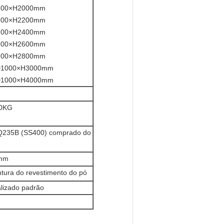
600×H2000mm
600×H2200mm
700×H2400mm
800×H2600mm
900×H2800mm
D1000×H3000mm
D1000×H4000mm
00KG
e Q235B (SS400) comprado do
5mm
intura do revestimento do pó
alizado padrão