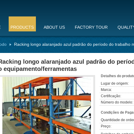
E
PRODUCTS
ABOUT US
FACTORY TOUR
QUALIT
íodo
Racking longo alaranjado azul padrão do período do trabalho
Racking longo alaranjado azul padrão do perío
o equipamento/ferramentas
Detalhes do produt
Lugar de origem:
Marca:
Certificação:
Número do modelo:
Condições de Paga
Quantidade de orde
Preço: