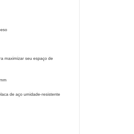
peso
ara maximizar seu espaço de
50mm
placa de aço umidade-resistente