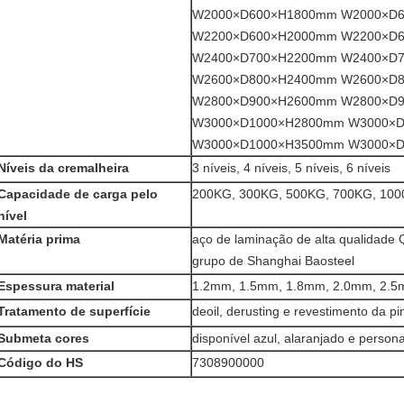
W2000×D600×H1800mm W2000×D
W2200×D600×H2000mm W2200×D
W2400×D700×H2200mm W2400×D
W2600×D800×H2400mm W2600×D
W2800×D900×H2600mm W2800×D
W3000×D1000×H2800mm W3000×
W3000×D1000×H3500mm W3000×
Níveis da cremalheira
3 níveis, 4 níveis, 5 níveis, 6 níveis
Capacidade de carga pelo
200KG, 300KG, 500KG, 700KG, 10
nível
Matéria prima
aço de laminação de alta qualidad
grupo de Shanghai Baosteel
Espessura material
1.2mm, 1.5mm, 1.8mm, 2.0mm, 2.
Tratamento de superfície
deoil, derusting e revestimento da p
Submeta cores
disponível azul, alaranjado e person
Código do HS
7308900000