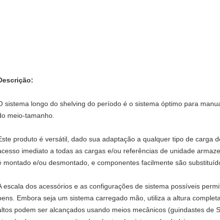
Descrição:
O sistema longo do shelving do período é o sistema óptimo para man
do meio-tamanho.
Este produto é versátil, dado sua adaptação a qualquer tipo de carga d
acesso imediato a todas as cargas e/ou referências de unidade armaz
é montado e/ou desmontado, e componentes facilmente são substituído
A escala dos acessórios e as configurações de sistema possíveis perm
bens. Embora seja um sistema carregado mão, utiliza a altura completa
altos podem ser alcançados usando meios mecânicos (guindastes de S