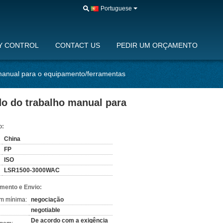
Portuguese
Y CONTROL
CONTACT US
PEDIR UM ORÇAMENTO
 manual para o equipamento/ferramentas
do do trabalho manual para
o:
China
FP
ISO
LSR1500-3000WAC
mento e Envio:
m mínima:
negociação
negotiable
De acordo com a exigência