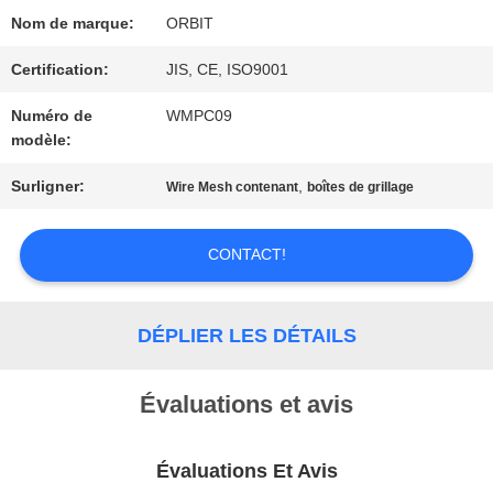
DU
Nom de marque:
ORBIT
SITE
Certification:
JIS, CE, ISO9001
Numéro de
WMPC09
PRIVACY
modèle:
POLICY
Surligner:
,
Wire Mesh contenant
boîtes de grillage
CONTACT!
DÉPLIER LES DÉTAILS
Évaluations et avis
Évaluations Et Avis