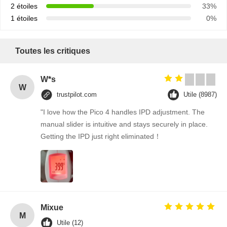
2 étoiles
33%
1 étoiles
0%
Toutes les critiques
W*s
W
trustpilot.com
Utile (8987)
"I love how the Pico 4 handles IPD adjustment. The
manual slider is intuitive and stays securely in place.
Getting the IPD just right eliminated！
Mixue
M
Utile (12)