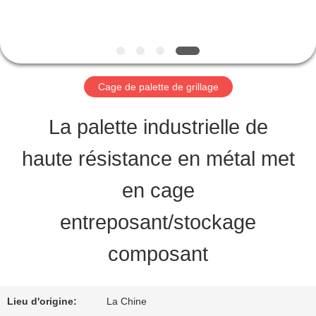
QUALITY
CONTROL
Cage de palette de grillage
CONTACT
La palette industrielle de
US
haute résistance en métal met
en cage
REQUEST
entreposant/stockage
A QUOTE
composant
PLAN
Lieu d'origine:
La Chine