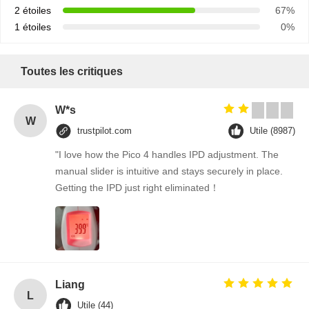
2 étoiles
67%
1 étoiles
0%
Toutes les critiques
W*s
W
trustpilot.com
Utile (8987)
"I love how the Pico 4 handles IPD adjustment. The
manual slider is intuitive and stays securely in place.
Getting the IPD just right eliminated！
Liang
L
Utile (44)