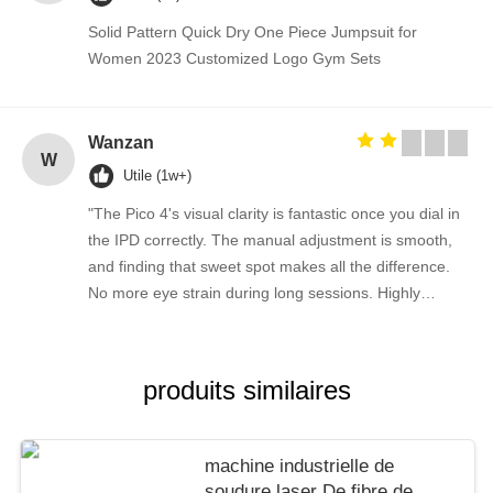
Solid Pattern Quick Dry One Piece Jumpsuit for
Women 2023 Customized Logo Gym Sets
Wanzan
W
Utile (1w+)
"The Pico 4's visual clarity is fantastic once you dial in
the IPD correctly. The manual adjustment is smooth,
and finding that sweet spot makes all the difference.
No more eye strain during long sessions. Highly
recommend taking the time to set it up properly!""The
Pico 4's visual clarity is fantastic once you dial in the
IPD correctly. The manual adjustment is smooth, and
produits similaires
finding that sweet spot makes all the difference. No
more eye strain during long sessions. Highly
recommend taking the time to set it up properly!""The
machine industrielle de
Pico 4's visual clarity is fantastic once you dial in the
soudure laser De fibre de