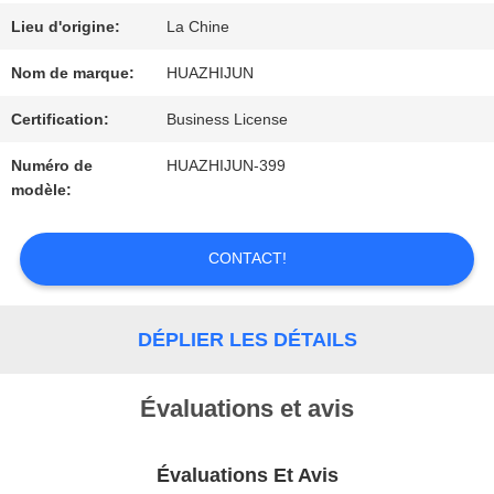
DE
Lieu d'origine:
La Chine
SOUMISSION
Nom de marque:
HUAZHIJUN
Certification:
Business License
PLAN
Numéro de
HUAZHIJUN-399
modèle:
DU
SITE
CONTACT!
PRIVACY
DÉPLIER LES DÉTAILS
POLICY
Évaluations et avis
Évaluations Et Avis