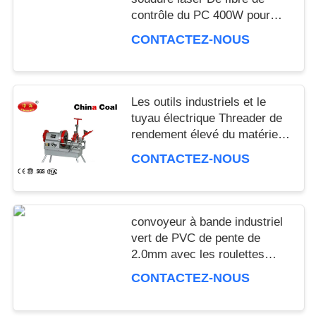
IPD correctly. The manual adjustment is smooth, and
contrôle du PC 400W pour
finding that sweet spot makes all the difference. No
des coquilles en métal
CONTACTEZ-NOUS
more eye strain during long sessions. Highly
recommend taking the time to set it up properly!""The
Pico 4's visual clarity is fantastic once you dial in the
IPD correctly. The manual adjustment is smooth, and
Les outils industriels et le
finding that sweet spot makes all the difference. No
tuyau électrique Threader de
more eye strain during long sessions. Highly r
rendement élevé du matériel
R2A
CONTACTEZ-NOUS
facile et rapidement transportent et 
convoyeur à bande industriel
vert de PVC de pente de
2.0mm avec les roulettes
universelles
CONTACTEZ-NOUS