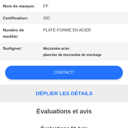
DE
Nom de marque:
FP
SOUMISSION
Certification:
ISO
Numéro de
PLATE-FORME EN ACIER
modèle:
PLAN
Surligner:
,
Mezzanine acier
DU
plancher de mezzanine de stockage
SITE
CONTACT!
PRIVACY
DÉPLIER LES DÉTAILS
POLICY
Évaluations et avis