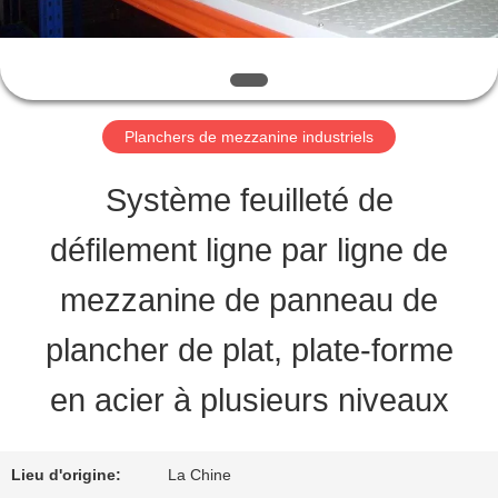
VISITE
D'USINE
Planchers de mezzanine industriels
CONTRÔLE
Système feuilleté de
DE
défilement ligne par ligne de
LA
mezzanine de panneau de
QUALITÉ
plancher de plat, plate-forme
CONTACT
en acier à plusieurs niveaux
DEMANDE
Lieu d'origine:
La Chine