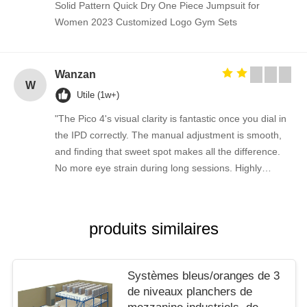
Solid Pattern Quick Dry One Piece Jumpsuit for
Women 2023 Customized Logo Gym Sets
Wanzan
W
Utile (1w+)
"The Pico 4's visual clarity is fantastic once you dial in
the IPD correctly. The manual adjustment is smooth,
and finding that sweet spot makes all the difference.
No more eye strain during long sessions. Highly
recommend taking the time to set it up properly!""The
Pico 4's visual clarity is fantastic once you dial in the
IPD correctly. The manual adjustment is smooth, and
produits similaires
finding that sweet spot makes all the difference. No
more eye strain during long sessions. Highly
recommend taking the time to set it up properly!""The
Systèmes bleus/oranges de 3
Pico 4's visual clarity is fantastic once you dial in the
de niveaux planchers de
IPD correctly. The manual adjustment is smooth, and