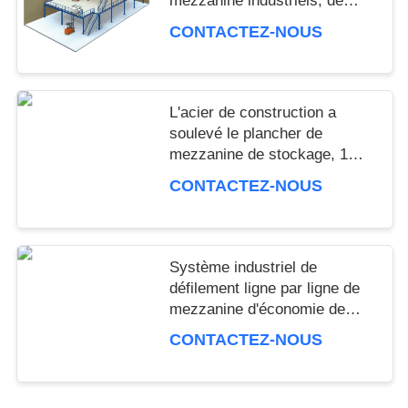
mezzanine industriels, de
finding that sweet spot makes all the difference. No
plate-forme de stockage
CONTACTEZ-NOUS
more eye strain during long sessions. Highly
recommend taking the time to set it up properly!""The
Pico 4's visual clarity is fantastic once you dial in the
IPD correctly. The manual adjustment is smooth, and
L'acier de construction a
finding that sweet spot makes all the difference. No
soulevé le plancher de
more eye strain during long sessions. Highly r
mezzanine de stockage, 1
niveau/2 niveaux/3 niveaux
CONTACTEZ-NOUS
Système industriel de
défilement ligne par ligne de
mezzanine d'économie de
l'espace avec la couche multi,
CONTACTEZ-NOUS
support de mezzanine