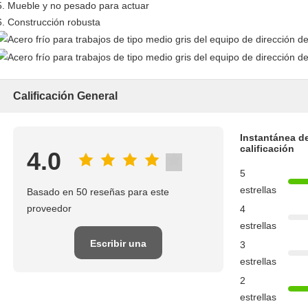
5.
Mueble y no pesado para actuar
6. Construcción robusta
Calificación General
Instantánea d
calificación
4.0
5
estrellas
Basado en 50 reseñas para este
proveedor
4
estrellas
Escribir una
3
estrellas
reseña
2
estrellas