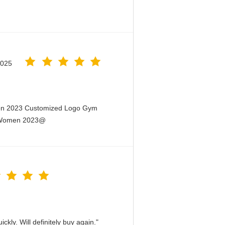
2025
men 2023 Customized Logo Gym
or Women 2023@
kly. Will definitely buy again."