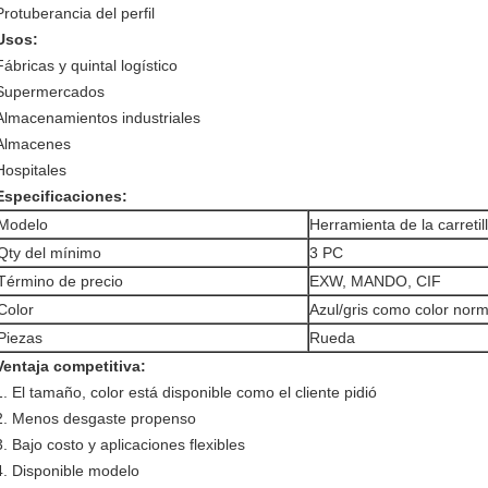
Protuberancia del perfil
Usos:
Fábricas y quintal logístico
Supermercados
Almacenamientos industriales
Almacenes
Hospitales
Especificaciones:
Modelo
Herramienta de la carretil
Qty del mínimo
3 PC
Término de precio
EXW, MANDO, CIF
Color
Azul/gris como color norm
Piezas
Rueda
Ventaja competitiva:
1. El tamaño, color está disponible como el cliente pidió
2.
Menos desgaste propenso
3. Bajo costo y aplicaciones flexibles
4. Disponible modelo