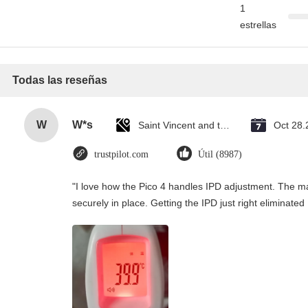
1
estrellas
Todas las reseñas
W
W*s
Saint Vincent and the Grenadines
Oct 28.
trustpilot.com
Útil (8987)
"I love how the Pico 4 handles IPD adjustment. The man
securely in place. Getting the IPD just right eliminate