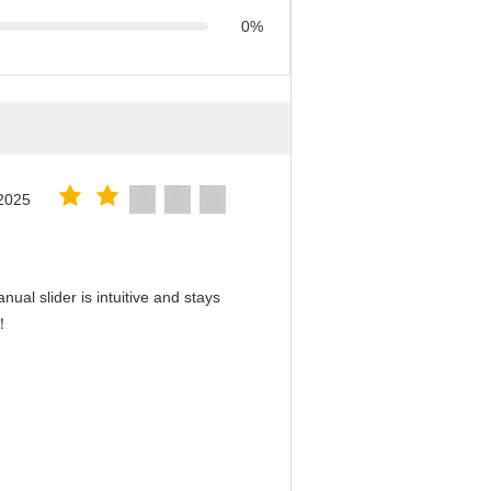
0%
2025
ual slider is intuitive and stays
d！