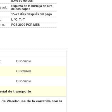
EXW 60-90 pcs
Espuma de la burbuja de aire
etado:
de dos capas
15-22 días después del pago
o:
L / C, T / T
nte:
PCS 2000 POR MES
:
Disponible
Custmized
Disponible
rial de transporte
 de Warehouse de la carretilla con la