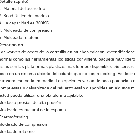
Detalle rápido:
1. Material del acero frío
2. Boad Riffled del modelo
3. La capacidad es 300KG
4.
Moldeado de compresión
5. Moldeado rotatorio
Descripción:
Los workes de acero de la carretilla en muchos colocan, extendiéndose 
normal como las herramientas logísticas convinient, paquete muy ligero 
Éstas son las plataformas plásticas más fuertes disponibles. Se const
peso en un sistema abierto del estante que no tenga decking. Es decir 
y trasero con nada en medio. Las opciones varían de poca potencia a re
compuestas y galvanizada del refuerzo están disponibles en algunos mo
usted puede utilizar una plataforma apilable.
Moldeo a presión de alta presión
Moldeado estructural de la espuma
Thermoforming
Moldeado de compresión
Moldeado rotatorio