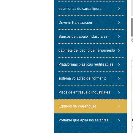
estanterías de carga ligera
Drive-in Paletización
Bancos de trabajo industriales
gabinete del pecho de herramienta
Plataformas plásticas reutilizables
sistema voladizo del tormento
Pisos de entresuelo industriales
Equipos de Warehouse
Portable que apila los estantes