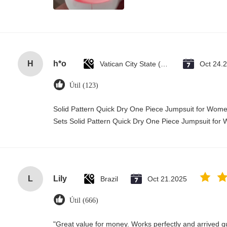
H
h*o
Vatican City State (Holy See)
Oct 24.
Útil (123)
Solid Pattern Quick Dry One Piece Jumpsuit for Wo
Sets Solid Pattern Quick Dry One Piece Jumpsuit f
L
Lily
Brazil
Oct 21.2025
Útil (666)
"Great value for money. Works perfectly and arrived quic