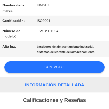
DEL
Nombre de la
KIMSUK
marca:
SITIO
Certificación:
ISO9001
PRIVACY
Número de
JSMDSR1064
modelo:
POLICY
Alta luz:
,
bastidores de almacenamiento industrial
sistemas del estante del almacenamiento
CONTACTO!
INFORMACIÓN DETALLADA
Calificaciones y Reseñas