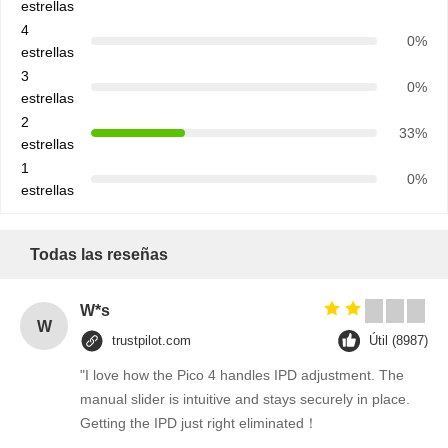
estrellas
4
0%
estrellas
3
0%
estrellas
2
33%
estrellas
1
0%
estrellas
Todas las reseñas
W*s
W
trustpilot.com
Útil (8987)
"I love how the Pico 4 handles IPD adjustment. The
manual slider is intuitive and stays securely in place.
Getting the IPD just right eliminated！