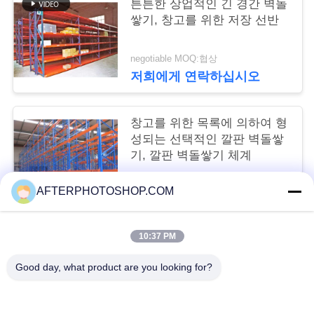
튼튼한 상업적인 긴 경간 벽돌
트
쌓기, 창고를 위한 저장 선반
맵
negotiable MOQ:협상
저희에게 연락하십시오
PRIVACY
POLICY
창고를 위한 목록에 의하여 형
성되는 선택적인 깔판 벽돌쌓
기, 깔판 벽돌쌓기 체계
negotiable MOQ:10 단위
AFTERPHOTOSHOP.COM
저희에게 연락하십시오
10:37 PM
모든
Good day, what product are you looking for?
깔판 벽돌쌓기
선택적 팔레트 건드리