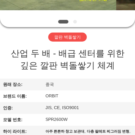
소
개
공
깔판 벽돌쌓기
장
산업 두 배 - 배급 센터를 위한
투
깊은 깔판 벽돌쌓기 체계
어
원래 장소:
중국
품
ORBIT
브랜드 이름:
질
JIS, CE, ISO9001
인증:
관
SPR2600W
모델 번호:
리
,
,
하이 라이트:
아주 튼튼하 창고 보관대
다층 팔레트 찌그러짐 변형