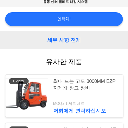
유통 센터 팔레트 래킹 시스템
연
연락처!
락
처
세부 사항 전개
견
유사한 제품
적
요
최대 드는 고도 3000MM EZP
청
지게차 창고 장비
MOQ:/ 1 세트 세트
사
저희에게 연락하십시오
이