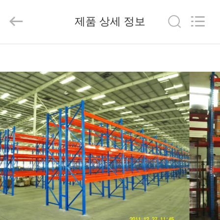
2026
China
Pallet
제품 상세 정보
Racking
Online
Market.
All
Rights
홈
Reserved.
Developed
by
ECER
제
품
소
개
회
사