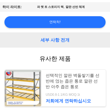
,
하이 라이트:
파 렛 트 스토리지 랙
깔판 선반 체계
연
락
연락처!
처
세부 사항 전개
견
적
유사한 제품
요
청
선택적인 깔판 벽돌쌓기를 선
반에 얹는 좁은 통로 깔판 선
반 아주 좁은 통로
사
USD0.8-1.1/KG MOQ:1t
저희에게 연락하십시오
이