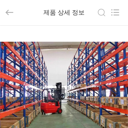
2026
China
Pallet
제품 상세 정보
Racking
Online
Market.
All
Rights
홈
Reserved.
Developed
by
ECER
제
품
소
개
회
사