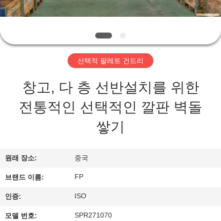
소
개
공
선택적 팔레트 건드리
장
창고, 다 층 선반설치를 위한
투
전통적인 선택적인 깔판 벽돌
어
쌓기
품
원래 장소:
중국
질
FP
브랜드 이름:
관
ISO
인증:
리
SPR271070
모델 번호: