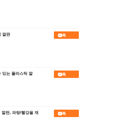
틱 깔판
접촉
 수 있는 플라스틱 깔
접촉
깔판, 파랑/빨강을 재
접촉