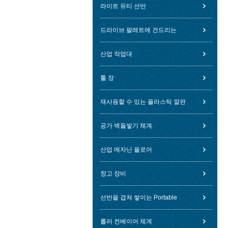
라이트 듀티 선반
드라이브 팔레트에 건드리는
산업 작업대
툴 장
재사용할 수 있는 플라스틱 깔판
공가 벽돌쌓기 체계
산업 메자닌 플로어
창고 장비
선반을 겹쳐 쌓이는 Portable
롤러 컨베이어 체계