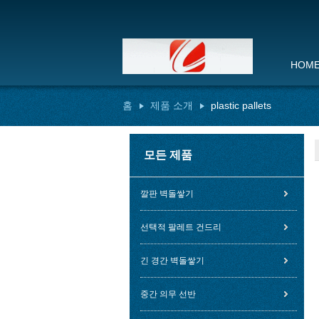
HOM
홈
제품 소개
plastic pallets
모든 제품
깔판 벽돌쌓기
선택적 팔레트 건드리
긴 경간 벽돌쌓기
중간 의무 선반