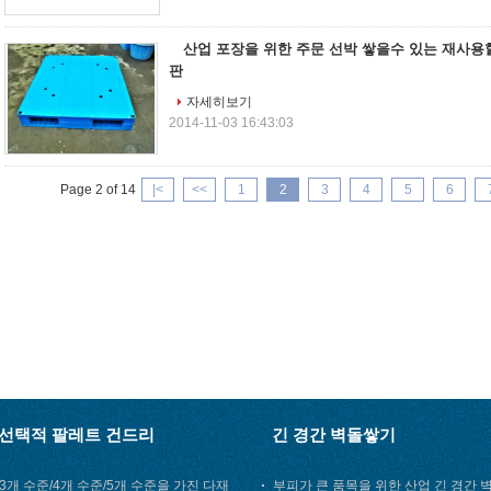
산업 포장을 위한 주문 선박 쌓을수 있는 재사용
판
자세히보기
2014-11-03 16:43:03
Page 2 of 14
|<
<<
1
2
3
4
5
6
선택적 팔레트 건드리
긴 경간 벽돌쌓기
3개 수준/4개 수준/5개 수준을 가진 다재
부피가 큰 품목을 위한 산업 긴 경간 