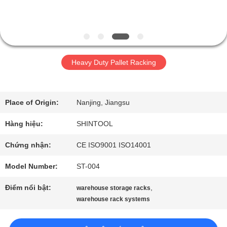
QUALITY
CONTROL
Heavy Duty Pallet Racking
CONTACT
Place of Origin:
Nanjing, Jiangsu
US
Hàng hiệu:
SHINTOOL
REQUEST
Chứng nhận:
CE ISO9001 ISO14001
Model Number:
ST-004
A QUOTE
Điểm nổi bật:
,
warehouse storage racks
warehouse rack systems
SƠ