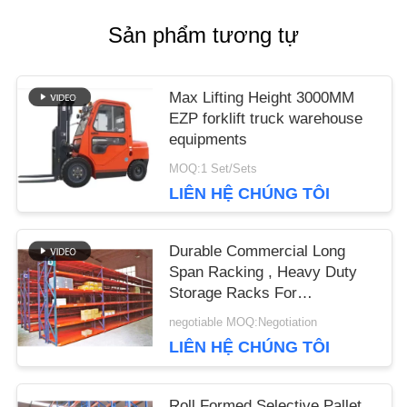
Sản phẩm tương tự
Max Lifting Height 3000MM
EZP forklift truck warehouse
equipments
MOQ:1 Set/Sets
LIÊN HỆ CHÚNG TÔI
Durable Commercial Long
Span Racking , Heavy Duty
Storage Racks For
Warehouse
negotiable MOQ:Negotiation
LIÊN HỆ CHÚNG TÔI
Roll Formed Selective Pallet