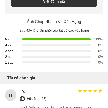
Viết đánh giá
Ảnh Chụp Nhanh Về Xếp Hạng
Sau đây là phân phối của tất cả các xếp hạng
5 sao
100%
4 sao
0%
3 sao
0%
2 sao
0%
1 sao
0%
Tất cả đánh giá
h*o
H
Hữu ích (123)
Solid Pattern Quick Dry One Piece Jumpsuit for