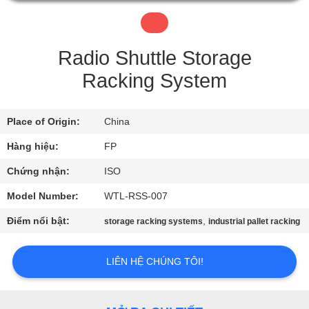
NHÀ
MÁY
Radio Shuttle Storage
KIỂM
Racking System
SOÁT
CHẤT
Place of Origin:
China
LƯỢNG
Hàng hiệu:
FP
Chứng nhận:
ISO
LIÊN
Model Number:
WTL-RSS-007
HỆ
Điểm nổi bật:
,
storage racking systems
industrial pallet racking
CHÚNG
TÔI
LIÊN HỆ CHÚNG TÔI!
YÊU