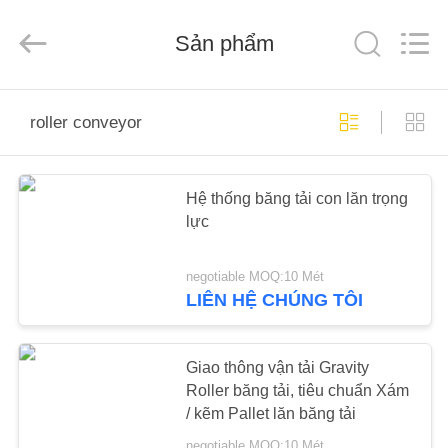
Pallet
Racking
Online
Sản phẩm
Market.
All
Rights
Reserved.
Developed
NHÀ
by
ECER
roller conveyor
SẢN
PHẨM
Hệ thống băng tải con lăn trọng
lực
VỀ
negotiable MOQ:10 Mét
CHÚNG
LIÊN HỆ CHÚNG TÔI
TÔI
Giao thông vận tải Gravity
THAM
Roller băng tải, tiêu chuẩn Xám
/ kẽm Pallet lăn băng tải
QUAN
negotiable MOQ:10 Mét