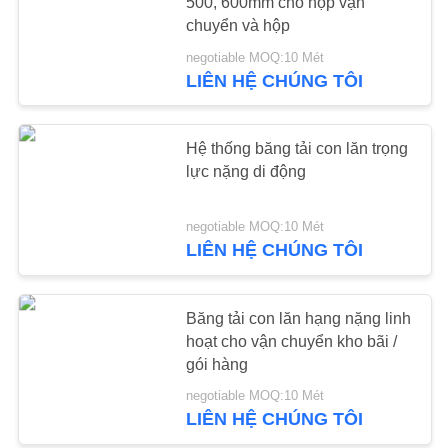
500, 600mm cho hộp vận
CẦU
chuyển và hộp
BÁO
negotiable MOQ:10 Mét
GIÁ
LIÊN HỆ CHÚNG TÔI
SƠ
Hệ thống băng tải con lăn trọng
ĐỒ
lực nặng di động
TRANG
negotiable MOQ:10 Mét
WEB
LIÊN HỆ CHÚNG TÔI
PRIVACY
Băng tải con lăn hạng nặng linh
POLICY
hoạt cho vận chuyển kho bãi /
gói hàng
negotiable MOQ:10 Mét
LIÊN HỆ CHÚNG TÔI