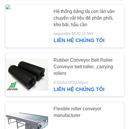
Hệ thống băng tải con lăn vận
chuyển vật liệu để phân phối,
kho bãi, hậu cần
negotiable MOQ:10 Mét
LIÊN HỆ CHÚNG TÔI
Rubber Conveyor Belt Roller
Conveyor belt roller, ,carrying
rollers
4-52usd MOQ:50pcs
LIÊN HỆ CHÚNG TÔI
Flexible roller conveyor
manufacturer