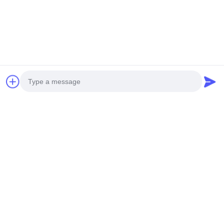
lực
negotiable MOQ:10 Mét
CONTACT
Hệ thống băng tải con lăn công
nghiệp được hỗ trợ cho các giải
pháp xử lý vật liệu
negotiable MOQ:10 Mét
CONTACT
Photo
Video Call
Expandable/Collapsible/Telescopic
Gravity Roller
Audio Call
Conveyors,Flexible Conveyors
optional MOQ:10 meters
CONTACT