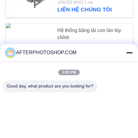
100USD MOQ:1 set
LIÊN HỆ CHÚNG TÔI
Hệ thống băng tải con lăn tùy
chỉnh
AFTERPHOTOSHOP.COM
negotiable MOQ:10 Mét
CONTACT
3:05 PM
Hệ thống băng tải con lăn tùy
Good day, what product are you looking for?
chỉnh với thép cán nguội, xám
tiêu chuẩn
negotiable MOQ:10 Mét
CONTACT
Hệ thống băng tải con lăn trợ