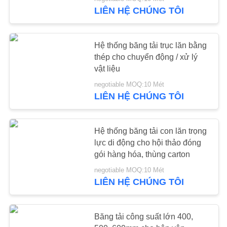
NHÀ
LIÊN HỆ CHÚNG TÔI
MÁY
Hệ thống băng tải trục lăn bằng
KIỂM
thép cho chuyển động / xử lý
SOÁT
vật liệu
CHẤT
negotiable MOQ:10 Mét
LIÊN HỆ CHÚNG TÔI
LƯỢNG
Hệ thống băng tải con lăn trọng
LIÊN
lực di động cho hội thảo đóng
HỆ
gói hàng hóa, thùng carton
CHÚNG
negotiable MOQ:10 Mét
LIÊN HỆ CHÚNG TÔI
TÔI
YÊU
Băng tải công suất lớn 400,