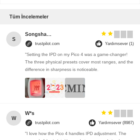
Tüm İncelemeler
Songshang
S
trustpilot.com
Yardımsever (1)
"Setting the IPD on my Pico 4 was a game-changer!
The three physical presets cover most ranges, and the
difference in sharpness is noticeable.
W*s
W
trustpilot.com
Yardımsever (8987)
"I love how the Pico 4 handles IPD adjustment. The