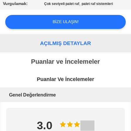
HARITASI
Vurgulamak:
,
Çok seviyeli palet raf
palet raf sistemleri
BIZE ULAŞIN!
PRIVACY
POLICY
AÇILMIŞ DETAYLAR
Puanlar ve İncelemeler
Puanlar Ve İncelemeler
Genel Değerlendirme
3.0