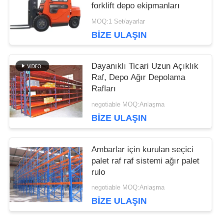
forklift depo ekipmanları
MOQ:1 Set/ayarlar
BIZE ULAŞIN
Dayanıklı Ticari Uzun Açıklık
Raf, Depo Ağır Depolama
Rafları
negotiable MOQ:Anlaşma
BIZE ULAŞIN
Ambarlar için kurulan seçici
palet raf raf sistemi ağır palet
rulo
negotiable MOQ:Anlaşma
BIZE ULAŞIN