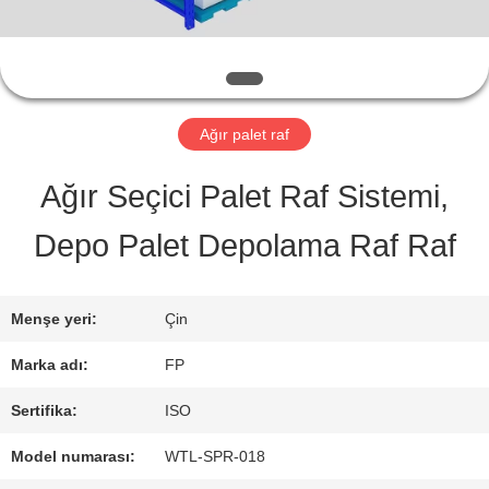
QUALITY
CONTROL
Ağır palet raf
CONTACT
Ağır Seçici Palet Raf Sistemi,
US
Depo Palet Depolama Raf Raf
REQUEST
Menşe yeri:
Çin
A QUOTE
Marka adı:
FP
Sertifika:
ISO
SITE
Model numarası:
WTL-SPR-018