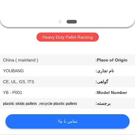
کیفیت
تماس
با
Heavy Duty Pallet Racking
ما
China ( mainland )
Place of Origin:
درخواست
نام تجاری:
YOUBANG
نقل قول
گواهی:
CE, UL, GS, ITS
نقشه
YB - P001
Model Number:
سایت
برجسته:
,
plastic skids pallets
recycle plastic pallets
PRIVACY
تماس با ما!
POLICY