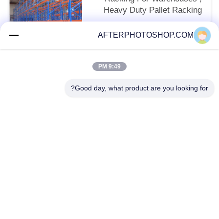
Heavy Duty Pallet Racking
System
negotiable MOQ:10 Units
AFTERPHOTOSHOP.COM
تماس با ما
9:49 PM
دسته بندی های محبوب
همه
Good day, what product are you looking for?
Heavy Duty Pallet Racking
Selective Pallet Racking
Long Span Racking
Medium Duty Rack
Light Duty Shelving
Drive-In Pallet Racking
Industrial Workbenches
Tool Chest Cabinet