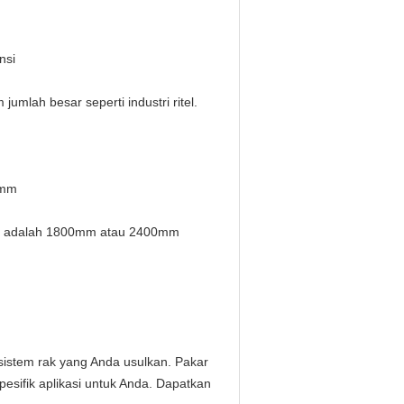
nsi
umlah besar seperti industri ritel.
0mm
ler adalah 1800mm atau 2400mm
 sistem rak yang Anda usulkan.
Pakar
sifik aplikasi untuk Anda.
Dapatkan