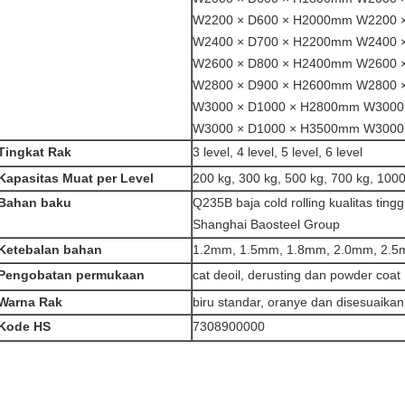
W2200 × D600 × H2000mm W2200 
W2400 × D700 × H2200mm W2400 
W2600 × D800 × H2400mm
W2600 
W2800 × D900 × H2600mm W2800 
W3000 × D1000 × H2800mm W3000
W3000 × D1000 × H3500mm W3000
Tingkat Rak
3 level, 4 level, 5 level, 6 level
Kapasitas Muat per Level
200 kg, 300 kg, 500 kg, 700 kg, 100
Bahan baku
Q235B baja cold rolling kualitas tingg
Shanghai Baosteel Group
Ketebalan bahan
1.2mm, 1.5mm, 1.8mm, 2.0mm, 2.
Pengobatan permukaan
cat deoil, derusting dan powder coat
Warna Rak
biru standar, oranye dan disesuaikan
Kode HS
7308900000