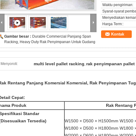
Waktu pengiriman:
Syarat-syarat pemb
Menyediakan kema
Harga Term::
Kontak
Gambar besar :
Durable Commercial Panjang Span
Racking, Heavy Duty Rak Penyimpanan Untuk Gudang
multi level pallet racking
rak penyimpanan pallet
Menyoroti:
,
Rak Rentang Panjang Komersial Komersial, Rak Penyimpanan Tu
Detail Cepat:
nama Produk
Rak Rentang 
Spesifikasi Standar
(Disesuaikan Tersedia)
W1500 × D500 × H1500mm W1500 
W1800 × D500 × H1800mm
W1800 
W2000 × D600 × H1800mm W2000 