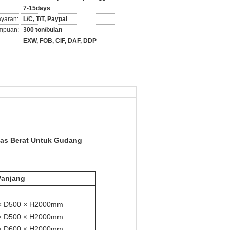
7-15days
ayaran:
L/C, T/T, Paypal
mpuan:
300 ton/bulan
EXW, FOB, CIF, DAF, DDP
gas Berat Untuk Gudang
Panjang
× D500 × H2000mm
× D500 × H2000mm
× D600 × H2000mm