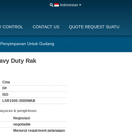
Indonesian
Y CONTROL
CONTACT US
QUOTE REQUEST SUATU
k Penyimpanan Untuk Gudang
avy Duty Rak
Cina
FP
ISO
LSR1500-3000WAB
bayaran & pengiriman:
Negosiasi
negotiable
Menurut requirment pelanggan