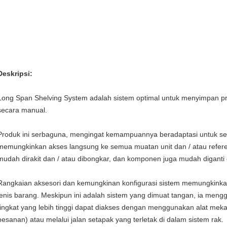
Deskripsi:
Long Span Shelving System adalah sistem optimal untuk menyimpan p
secara manual.
Produk ini serbaguna, mengingat kemampuannya beradaptasi untuk sem
memungkinkan akses langsung ke semua muatan unit dan / atau refere
mudah dirakit dan / atau dibongkar, dan komponen juga mudah diganti 
Rangkaian aksesori dan kemungkinan konfigurasi sistem memungkink
jenis barang.
Meskipun ini adalah sistem yang dimuat tangan, ia mengg
tingkat yang lebih tinggi dapat diakses dengan menggunakan alat mekan
pesanan) atau melalui jalan setapak yang terletak di dalam sistem rak.