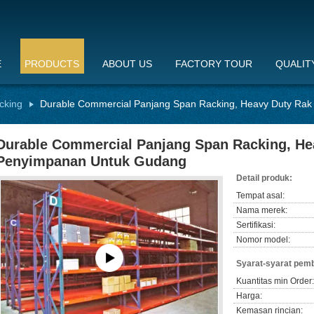
E
PRODUCTS
ABOUT US
FACTORY TOUR
QUALIT
cking
Durable Commercial Panjang Span Racking, Heavy Duty Ra
Durable Commercial Panjang Span Racking, He
Penyimpanan Untuk Gudang
Detail produk:
Tempat asal:
Nama merek:
Sertifikasi:
Nomor model:
Syarat-syarat pem
Kuantitas min Order:
Harga:
Kemasan rincian: