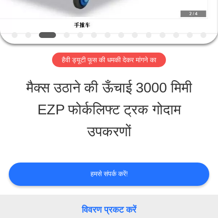
यात्रा
गुणवत्ता
हैवी ड्यूटी फूस की धमकी देकर मांगने का
नियंत्रण
मैक्स उठाने की ऊँचाई 3000 मिमी
हमसे
EZP फोर्कलिफ्ट ट्रक गोदाम
संपर्क
उपकरणों
करें
हमसे संपर्क करें!
एक
बोली
विवरण प्रकट करें