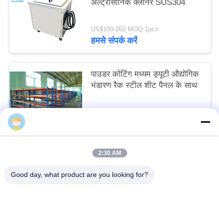
अल्ट्रासोनिक क्लीनर SUS304
US$100-260 MOQ:1pcs
हमसे संपर्क करें
पाउडर कोटिंग मध्यम ड्यूटी औद्योगिक
भंडारण रैक स्टील शीट पैनल के साथ
negotiable MOQ:10 इकाइयों
हमसे संपर्क करें
2:30 AM
लोकप्रिय श्रेणियां
सभी
Good day, what product are you looking for?
हैवी ड्यूटी फूस की धमकी देकर मांगने का
चयनात्मक फूस की धमकी देकर मांगने का