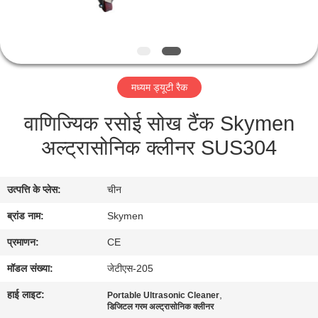
गुणवत्ता
नियंत्रण
हमसे
मध्यम ड्यूटी रैक
संपर्क
वाणिज्यिक रसोई सोख टैंक Skymen
करें
अल्ट्रासोनिक क्लीनर SUS304
एक
उत्पत्ति के प्लेस:
चीन
बोली
ब्रांड नाम:
Skymen
का
अनुरोध
प्रमाणन:
CE
मॉडल संख्या:
जेटीएस-205
साइटमैप
हाई लाइट:
,
Portable Ultrasonic Cleaner
डिजिटल गरम अल्ट्रासोनिक क्लीनर