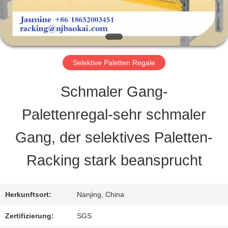
QUALITY
CONTROL
Selektive Paletten Regale
CONTACT
Schmaler Gang-
US
Palettenregal-sehr schmaler
Gang, der selektives Paletten-
REQUEST
Racking stark beansprucht
A QUOTE
Herkunftsort:
Nanjing, China
SITEMAP
Zertifizierung:
SGS