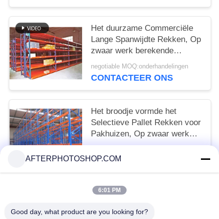
Het duurzame Commerciële
Lange Spanwijdte Rekken, Op
zwaar werk berekende
Opslagrekken voor Pakhuis
negotiable MOQ:onderhandelingen
CONTACTEER ONS
Het broodje vormde het
Selectieve Pallet Rekken voor
Pakhuizen, Op zwaar werk
berekend Pallet het Rekken
negotiable MOQ:10 eenheden
Systeem
AFTERPHOTOSHOP.COM
CONTACTEER ONS
6:01 PM
populaire categorieën
Alle
Good day, what product are you looking for?