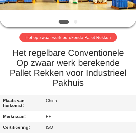
CONTACTEER
ONS
VRAAG
Het op zwaar werk berekende Pallet Rekken
EEN
OFFERTE
Het regelbare Conventionele
AAN
Op zwaar werk berekende
Pallet Rekken voor Industrieel
SITEMAP
Pakhuis
PRIVACY
Plaats van
China
herkomst:
POLICY
Merknaam:
FP
Certificering:
ISO