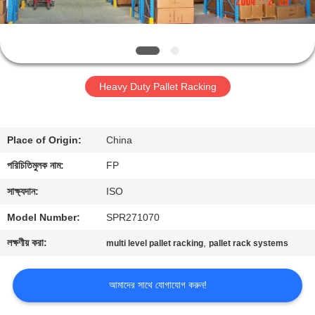
নিয়ন্ত্রণ
আমাদের
সাথে
Heavy Duty Pallet Racking
যোগাযোগ
করুন
Place of Origin:
China
পরিচিতিমুলক নাম:
FP
উদ্ধৃতির
জন্য
সাক্ষ্যদান:
ISO
আবেদন
Model Number:
SPR271070
লক্ষণীয় করা:
,
multi level pallet racking
pallet rack systems
সাইট
ম্যাপ
আমাদের সাথে যোগাযোগ করুন!