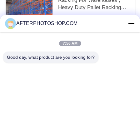
Racking For Warehouses ,
Heavy Duty Pallet Racking
System
negotiable MOQ:10 Units
AFTERPHOTOSHOP.COM
আমাদের সাথে যোগাযোগ করুন
7:56 AM
সব
Good day, what product are you looking for?
Heavy Duty Pallet Racking
Selective Pallet Racking
Long Span Racking
Medium Duty Rack
Light Duty Shelving
Drive-In Pallet Racking
Industrial Workbenches
Tool Chest Cabinet