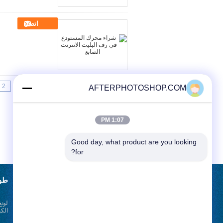
اتصل
2
1
<<
|<
Page 1 of 25
AFTERPHOTOSHOP.COM
1:07 PM
Good day, what product are you looking 
for?
طلب اقتباس
طوي
لونغ
أرسلت
الكب