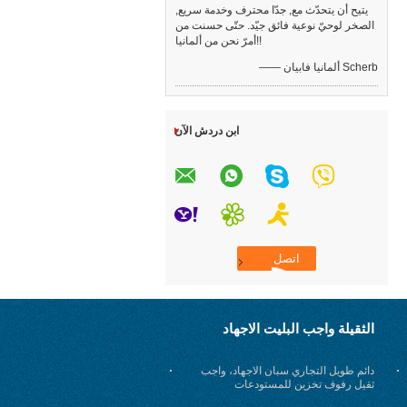
يتيح أن يتحدّث مع, جدّا محترف وخدمة سريع,
الصخر لوحيّ نوعية فائق جيّد. حتّى حسنت من
أمرّ نحن من ألمانيا!!
—— ألمانيا فابيان Scherb
ابن دردش الآن
الثقيلة واجب البليت الاجهاد
دائم طويل التجاري سبان الاجهاد، واجب
ثقيل رفوف تخزين للمستودعات