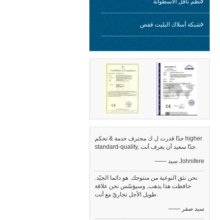
نظم ناقل الاسطوانة
شبكة أسلاك البليت قفص
جدّا قدرت ل ك محترف خدمة & تحكم higher
standard-quality, جدّا سعيد أن يعرف أنت.
—— سيد Johnifere
نحن نثق النوعية من منتوجك. هو دائما الجيّد.
حافظت هذا يذهب, وسيؤسّس نحن علاقة
طويل الأجل تجاريّ مع أنت.
—— سيد صفر