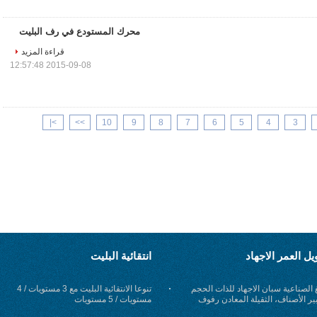
محرك المستودع في رف البليت
قراءة المزيد
2015-09-08 12:57:48
>|
>>
10
9
8
7
6
5
4
3
ل العمر الاجهاد
انتقائية البليت
 الصناعية سبان الاجهاد للذات الحجم
تنوعا الانتقائية البليت مع 3 مستويات / 4
ير الأصناف، الثقيلة المعادن رفوف
مستويات / 5 مستويات