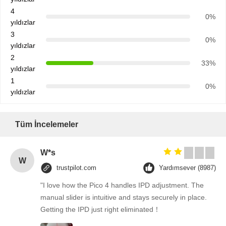
4
0%
yıldızlar
3
0%
yıldızlar
2
33%
yıldızlar
1
0%
yıldızlar
Tüm İncelemeler
W*s
W
trustpilot.com
Yardımsever (8987)
"I love how the Pico 4 handles IPD adjustment. The
manual slider is intuitive and stays securely in place.
Getting the IPD just right eliminated！