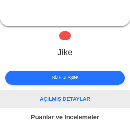
KALITE
KONTROL
BIZE
Jike
ULAŞIN
BIZE ULAŞIN!
TEKLIF
ISTEĞI
AÇILMIŞ DETAYLAR
Puanlar ve İncelemeler
SITE