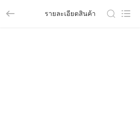
China
Pallet
Racking
รายละเอียดสินค้า
Online
Market.
All
บ้าน
Rights
Reserved.
Developed
by
ECER
ผลิตภัณฑ์
เกี่ยว
กับ
เรา
ทัวร์