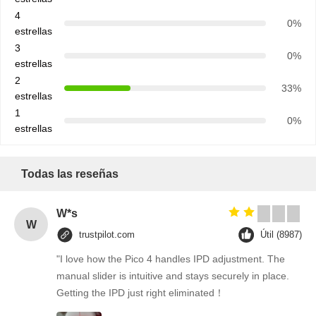
4
0%
estrellas
3
0%
estrellas
2
33%
estrellas
1
0%
estrellas
Todas las reseñas
W*s
W
trustpilot.com
Útil (8987)
"I love how the Pico 4 handles IPD adjustment. The
manual slider is intuitive and stays securely in place.
Getting the IPD just right eliminated！