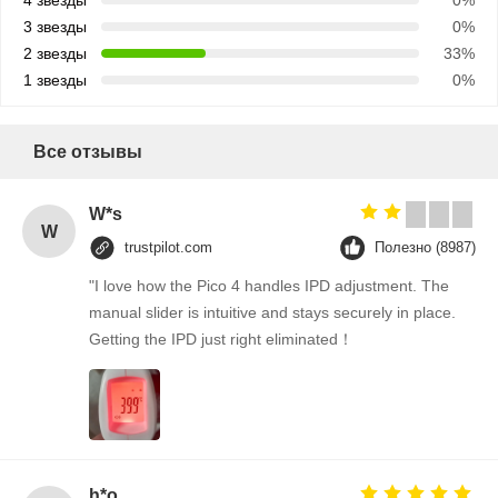
4 звезды
0%
3 звезды
0%
2 звезды
33%
1 звезды
0%
Все отзывы
W*s
W
trustpilot.com
Полезно (8987)
"I love how the Pico 4 handles IPD adjustment. The
manual slider is intuitive and stays securely in place.
Getting the IPD just right eliminated！
h*o