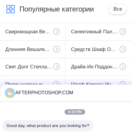
Популярные категории
Все
Сверхмощная Вешалка Паллета
Селективный Паллетные Стеллажи
Длинняя Вешалка Пяди
Средств Шкаф Обязанности
Свет Долг Стеллажей
Драйв-Ин Поддонов Стеллажи
Промышленные Workbenches
Шкаф Комода Инструмента
AFTERPHOTOSHOP.COM
Подпишитесь
9:39 PM
Good day, what product are you looking for?